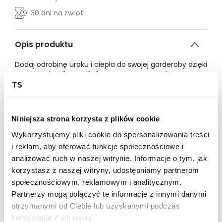
30 dni na zwrot
Opis produktu
Dodaj odrobinę uroku i ciepła do swojej garderoby dzięki
naszemu kardiganowi, dostępnemu w trzech
przepięknych kolorach: delikatnym różowym,
klasycznym szarym i czerwonym.
Każdy kardigan ma ozdobne, unikalne guziki, które
nadają charakteru temu sweterku o regularnym kroju.
Niniejsza strona korzysta z plików cookie
Regular fit
50% Bawełna 25% Akryl 23% Poliester 2% Elastan
Wykorzystujemy pliki cookie do spersonalizowania treści
Modelka ma na sobie rozmiar S
i reklam, aby oferować funkcje społecznościowe i
Wzrost modelki: 163 cm
analizować ruch w naszej witrynie. Informacje o tym, jak
korzystasz z naszej witryny, udostępniamy partnerom
XS
S
M
L
społecznościowym, reklamowym i analitycznym.
DŁUGOŚĆ
Partnerzy mogą połączyć te informacje z innymi danymi
CAŁKOWITA
46
47
48
49
otrzymanymi od Ciebie lub uzyskanymi podczas
SZEROKOŚĆ
korzystania z ich usług.
PRZODU
39
41
43
45