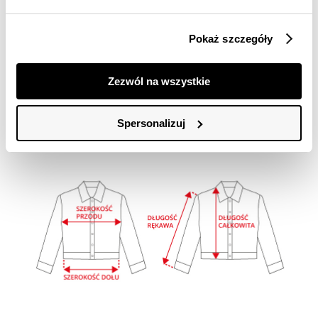
SZEROKOŚ
DOŁU
35
37
39
41
Pokaż szczegóły
DŁUGOŚĆ
RĘKAWA
54
55
56
57
tolerancja wymiarów do +/- 2cm
Zezwól na wszystkie
Jak mierzymy nasze produkty?
Spersonalizuj