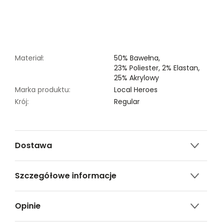
Materiał:
50% Bawełna,
23% Poliester,
2% Elastan,
25% Akrylowy
Marka produktu:
Local Heroes
Krój:
Regular
Dostawa
Darmowa dostawa od 149zł dla wybranych metod
Szczegółowe informacje
dostawy.
GWARANTOWANA WYSYŁKA w 48 godzin.
Nazwa produktu:
KARDIGAN ROSE PINK
*95% zamówień realizujemy w 24 godziny.
Opinie
Kod produktu:
LHKZ24SWE003330X00
Marka:
Local Heroes