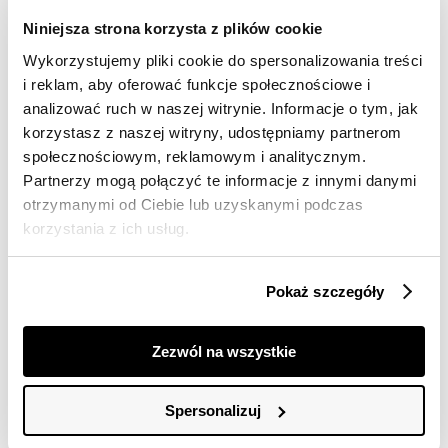
Darmowa dostawa od 149zł dla wybranych metod
dostawy
Niniejsza strona korzysta z plików cookie
30 dni na zwrot
Wykorzystujemy pliki cookie do spersonalizowania treści
i reklam, aby oferować funkcje społecznościowe i
analizować ruch w naszej witrynie. Informacje o tym, jak
Opis produktu
korzystasz z naszej witryny, udostępniamy partnerom
społecznościowym, reklamowym i analitycznym.
Top damski Top Secret z krótkim rękawem w formie
Partnerzy mogą połączyć te informacje z innymi danymi
kimono.
otrzymanymi od Ciebie lub uzyskanymi podczas
Komfortowy w użytkowaniu top damski o pełnym luzu i
korzystania z ich usług.
swobody fasonie, z krótkim rękawem w formie kimono
zakończonym delikatnym przeszyciem. Posiada on
efektowny dekolt w kształcie litery V wzbogacony
Pokaż szczegóły
szeroką ozdobną lamówką wokół oraz pionową
zaszewkę pod tymże dekoltem. Wykonany on został z
delikatnej oraz przyjemnej w dotyku dzianiny, będąc
Zezwól na wszystkie
świetnym uzupełnieniem praktycznie każdej kobiecej
stylizacji wiosennej oraz letniej. Świetnie prezentuje się
on połączony zarówno z długą spódnicą, jak i również
Spersonalizuj
krótkimi szortami. Top damski dostępny w kolorze
białym TSKS25TOP637300X00.