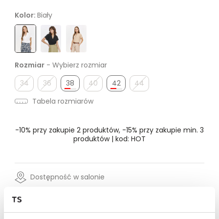
Kolor:
Biały
Rozmiar
- Wybierz rozmiar
34
36
38
40
42
44
Tabela rozmiarów
-10% przy zakupie 2 produktów, -15% przy zakupie min. 3
produktów | kod: HOT
Dostępność w salonie
Wysyłka w 24-72h