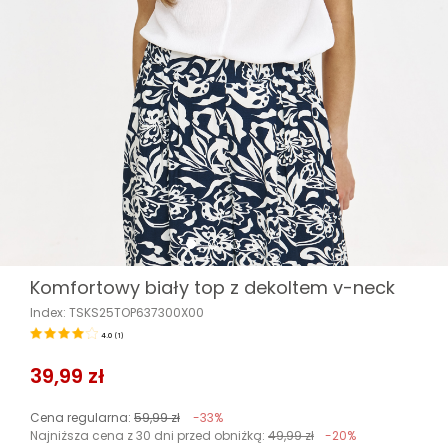
Komfortowy biały top z dekoltem v-neck
Index: TSKS25TOP637300X00
4.0
(
1
)
39,99 zł
Cena regularna:
59,99 zł
-33%
Najniższa cena z 30 dni przed obniżką:
49,99 zł
-20%