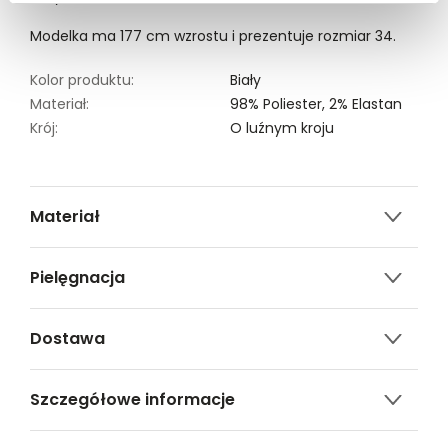
Modelka ma 177 cm wzrostu i prezentuje rozmiar 34.
Kolor produktu:
Biały
Materiał:
98% Poliester,
2% Elastan
Krój:
O luźnym kroju
Materiał
98% poliester, 2% elastan
Pielęgnacja
Nie czyścić chemicznie
Dostawa
Nie można wybielać i chlorować
Darmowa dostawa od 149zł dla wybranych metod
Prasować w temp. Max. 110°
Szczegółowe informacje
dostawy.
GWARANTOWANA WYSYŁKA w 48 godzin.
Nazwa produktu:
Komfortowy biały top z