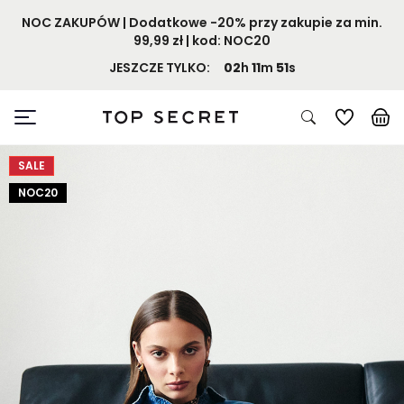
NOC ZAKUPÓW | Dodatkowe -20% przy zakupie za min.
99,99 zł | kod: NOC20
JESZCZE TYLKO:
02
h
11
m
50
s
SALE
NOC20