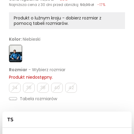
Najniższa cena z 30 dni przed obniżką:
59,99 zł
-17%
Produkt o luźnym kroju - dobierz rozmiar z
pomocą tabeli rozmiarów.
Kolor:
Niebieski
Rozmiar
- Wybierz rozmiar
Produkt niedostępny.
34
36
38
40
42
Tabela rozmiarów
NOC ZAKUPÓW | Dodatkowe -20% przy zakupie za min.
99,99 zł | kod: NOC20