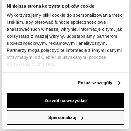
Niniejsza strona korzysta z plików cookie
Dostępność w salonie
Wykorzystujemy pliki cookie do spersonalizowania treści
i reklam, aby oferować funkcje społecznościowe i
Wysyłka w 24-72h
analizować ruch w naszej witrynie. Informacje o tym, jak
korzystasz z naszej witryny, udostępniamy partnerom
Darmowa dostawa od 149zł dla wybranych metod
społecznościowym, reklamowym i analitycznym.
dostawy
Partnerzy mogą połączyć te informacje z innymi danymi
30 dni na zwrot
otrzymanymi od Ciebie lub uzyskanymi podczas
korzystania z ich usług.
Opis produktu
Pokaż szczegóły
Ta koszula jeansowa o luźnym kroju to doskonały wybór
dla miłośników swobodnego stylu i wygody. Niebieski
kolor dodaje jej klasycznego, ponadczasowego
Zezwól na wszystkie
charakteru, idealnego do wielu stylizacji. Jej luźny fason
sprawia, że jest bardzo wygodna, a przy wyborze
rozmiaru warto skorzystać z tabeli rozmiarów. To
Spersonalizuj
idealna koszula na co dzień, która podkreśli Twoją
swobodną elegancję.