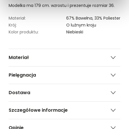
Modelka ma 179 cm. wzrostu i prezentuje rozmiar 36.
Materiał:
67% Bawełna,
33% Poliester
Krój:
O luźnym kroju
Kolor produktu:
Niebieski
Materiał
67% bawełna, 33% poliester
Pielęgnacja
Nie można wybielać i chlorować
Dostawa
Nie suszyć w suszarkach bębnowych
Darmowa dostawa od 149zł dla wybranych metod
Prasować w temp. Max. 110°
Szczegółowe informacje
dostawy.
Prać w temp.40°C.
GWARANTOWANA WYSYŁKA w 48 godzin.
Nazwa produktu:
Koszula jeansowa o
*95% zamówień realizujemy w 24 godziny.
Opinie
luźnym kroju