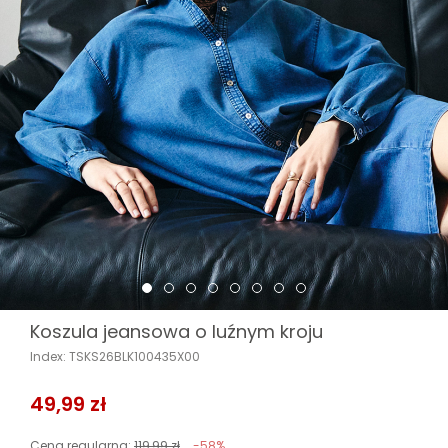
Koszula jeansowa o luźnym kroju
Index: TSKS26BLK100435X00
49,99 zł
Cena regularna:
119,99 zł
-58%