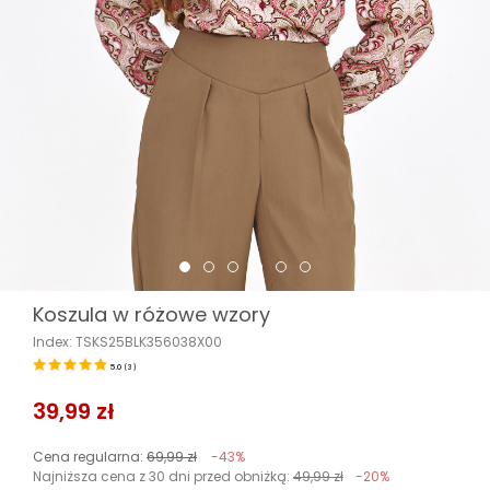
Koszula w różowe wzory
Index: TSKS25BLK356038X00
5.0
(
3
)
39,99 zł
Cena regularna:
69,99 zł
-43%
Najniższa cena z 30 dni przed obniżką:
49,99 zł
-20%