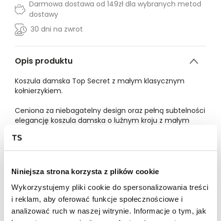
Darmowa dostawa od 149zł dla wybranych metod
dostawy
30 dni na zwrot
Opis produktu
Koszula damska Top Secret z małym klasycznym
kołnierzykiem.
Ceniona za niebagatelny design oraz pełną subtelności
elegancję koszula damska o luźnym kroju z małym
klasycznym kołnierzykiem i zapięciem z przodu na
guziki. Posiada ona długie proste rękawy zakończone
wąskim mankietem z zapięciem na guzik, a
niezwykłego uroku dodaje jej barwny nadruk na całości
z motywami orientalnymi. Została ona uszyta z
Niniejsza strona korzysta z plików cookie
przyjemnej w dotyku oraz dobrej gatunkowo dzianiny,
Wykorzystujemy pliki cookie do spersonalizowania treści
będąc odpowiednim uzupełnieniem zarówno
eleganckiego stroju imprezowego, jak i również
i reklam, aby oferować funkcje społecznościowe i
codziennego do pracy. Koszula damska dostępna w
analizować ruch w naszej witrynie. Informacje o tym, jak
kolorze różowym TSKS25BLK356030X00.