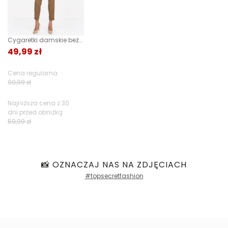
1
0%
Cygaretki damskie beżowe
49,99 zł
Jak zbieramy opinie?
Cena regularna
99,99 zł
Opinie klientów
Najniższa cena z 30
dni przed obniżką
59,99 zł
Filtry
📸 OZNACZAJ NAS NA ZDJĘCIACH
#topsecretfashion