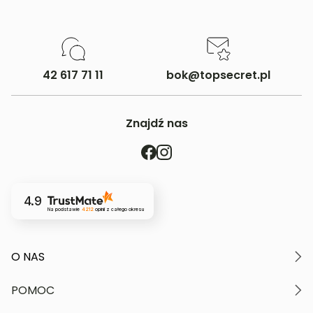
42 617 71 11
bok@topsecret.pl
Znajdź nas
4.9
Na podstawie
4212
opinii
z całego okresu
O NAS
O marce
POMOC
Nasze wartości
Polityka prywatności