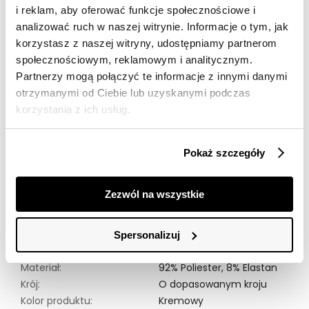
Darmowa dostawa od 149zł dla wybranych metod
i reklam, aby oferować funkcje społecznościowe i
dostawy
analizować ruch w naszej witrynie. Informacje o tym, jak
30 dni na zwrot
korzystasz z naszej witryny, udostępniamy partnerom
społecznościowym, reklamowym i analitycznym.
Partnerzy mogą połączyć te informacje z innymi danymi
Opis produktu
otrzymanymi od Ciebie lub uzyskanymi podczas
korzystania z ich usług.
Kremowy top basic od marki Top Secret to klasyczny
element garderoby. Wykonany z elastycznego
materiału, zapewnia doskonałe dopasowanie i komfort
Pokaż szczegóły
noszenia. Top ma krótki rękaw i klasyczną długość, co
czyni go wszechstronnym wyborem na co dzień.
Charakterystyczny dopasowany krój podkreśla
Zezwól na wszystkie
sylwetkę, a kremowy kolor dodaje elegancji i
subtelności. Idealnie komponuje się z różnorodnymi
stylizacjami, stanowiąc podstawowy element każdej
Spersonalizuj
szafy.
Materiał:
92% Poliester,
8% Elastan
Krój:
O dopasowanym kroju
Kolor produktu:
Kremowy