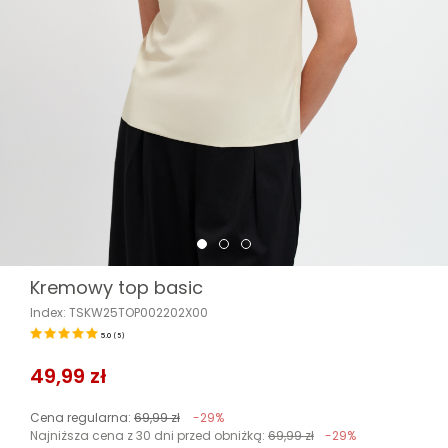
Kremowy top basic
Index: TSKW25TOP002202X00
5.0
(
5
)
49,99 zł
Cena regularna:
69,99 zł
-29%
Najniższa cena z 30 dni przed obniżką:
69,99 zł
-29%