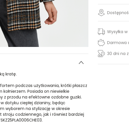
Dostępność
Wysyłka w
Darmowa d
30 dni na 
ką kratę.
ortem podczas użytkowania, krótki płaszcz
kołnierzem. Posiada on niewielkie
ny z przodu na efektowne ozdobne guziki.
w dotyku ciepłej dzianiny, będąc
m wyborem na stylizację w okresie
stroju codziennego, jak i również bardziej
 TSKZ25PLA0006CHE03.