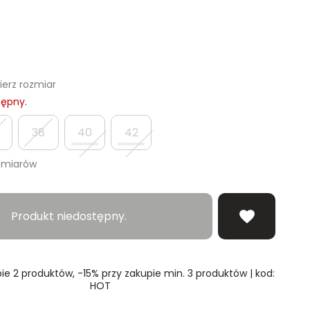
erz rozmiar
tępny.
38
40
42
zmiarów
Produkt niedostępny.
ie 2 produktów, -15% przy zakupie min. 3 produktów | kod:
HOT