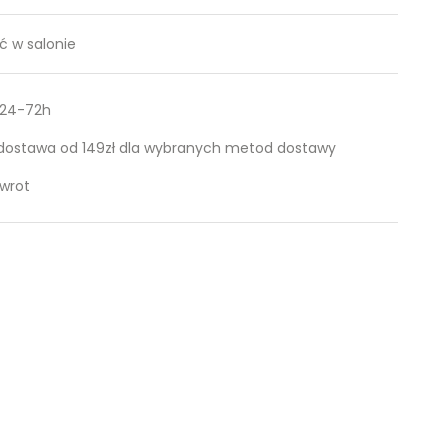
 w salonie
 24-72h
ostawa od 149zł dla wybranych metod dostawy
zwrot