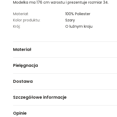
Modelka ma 176 cm wzrostu i prezentuje rozmiar 34.
Materiał:
100% Poliester
Kolor produktu:
Szary
Krój:
O luźnym kroju
Materiał
100% poliester
Pielęgnacja
Nie czyścić chemicznie
Dostawa
Nie suszyć w suszarce. Suszyć w pozycji poziomej
Darmowa dostawa od 149zł dla wybranych metod dosta
Prasować w temp. Max. 110°
Szczegółowe informacje
Prać w temperaturze 30 °C z zachowaniem ostroż
GWARANTOWANA WYSYŁKA w 48 godzin.
*95% zamówień realizujemy w 24 godziny.
Nazwa produktu:
Krótki płaszcz w kratę
Opinie
Kod produktu:
TSKZ25PLA0006CHE03