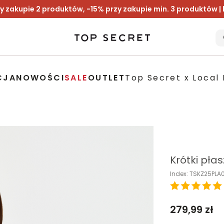
y zakupie 2 produktów, -15% przy zakupie min. 3 produktów |
CJA
NOWOŚCI
SALE
OUTLET
Top Secret x Local 
Krótki płas
Index: TSKZ25PL
279,99 zł