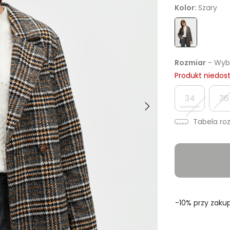
Kolor:
Szary
Rozmiar
- Wybi
Produkt niedos
34
36
Tabela ro
-10% przy zakup