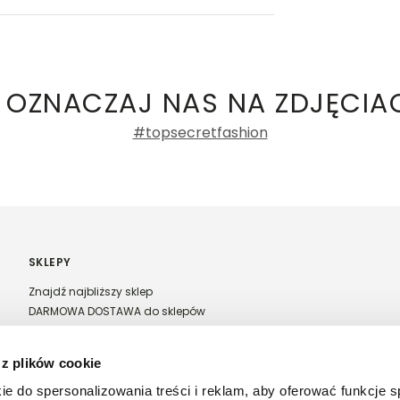
ły 3, 30-741 Kraków -
Kontakt
.in. Żabka, Dino, Kaufland, Lidl, Shell) -
ze damskie
100%
 OZNACZAJ NAS NA ZDJĘCIA
0%
#topsecretfashion
0%
0%
0%
SKLEPY
Znajdź najbliższy sklep
DARMOWA DOSTAWA do sklepów
Franczyza Top Secret
Regulamin sprzedaży w salonach stacjonarnych
 z plików cookie
ntów
ie do spersonalizowania treści i reklam, aby oferować funkcje 