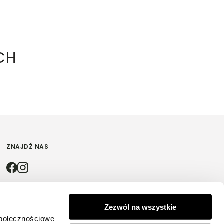
CH
ZNAJDŹ NAS
4.9
Zezwól na wszystkie
społecznościowe
Na podstawie
4200
opinii
z całego okresu