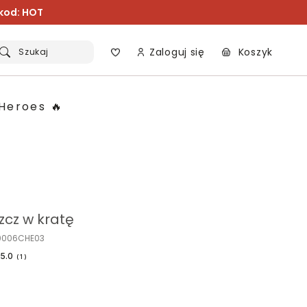
 kod: HOT
Zaloguj się
Koszyk
Szukaj
Heroes 🔥
zcz w kratę
A0006CHE03
5.0
(
1
)