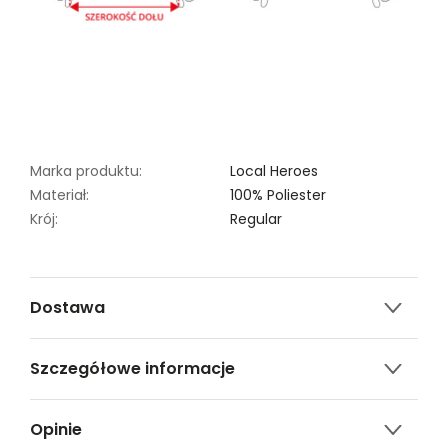
Marka produktu:
Local Heroes
Materiał:
100% Poliester
Krój:
Regular
Dostawa
Darmowa dostawa od 149zł dla wybranych metod
Szczegółowe informacje
dostawy.
GWARANTOWANA WYSYŁKA w 48 godzin.
Nazwa produktu:
KURTKA LH ESSENTIALS
*95% zamówień realizujemy w 24 godziny.
Opinie
CIEMNOSZARA MĘSKA