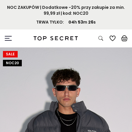
NOC ZAKUPÓW | Dodatkowe -20% przy zakupie za min.
99,99 zł | kod: NOC20
TRWA TYLKO:
04
h
53
m
26
s
SALE
NOC20