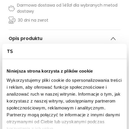
Darmowa dostawa od 149zł dla wybranych metod
dostawy
30 dni na zwrot
Opis produktu
Kurtka zimowa
2 w 1
! Nasza klasyczna zimowa kurtka
pikowana właśnie przeszła metamorfozę. Odpinane
rękawy dają możliwość noszenia tego zimowego piecu
w nieco cieplejszą pogodę.
Niniejsza strona korzysta z plików cookie
Regular
100% poliester
Wykorzystujemy pliki cookie do spersonalizowania treści
Model ma na sobie rozmiar L
i reklam, aby oferować funkcje społecznościowe i
Wzrost modela: 193 cm
analizować ruch w naszej witrynie. Informacje o tym, jak
S
M
L
XL
korzystasz z naszej witryny, udostępniamy partnerom
społecznościowym, reklamowym i analitycznym.
DŁUGOŚĆ
75,5
77,5
79,5
81,5
Partnerzy mogą połączyć te informacje z innymi danymi
CAŁKOWITA
otrzymanymi od Ciebie lub uzyskanymi podczas
korzystania z ich usług.