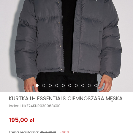
KURTKA LH ESSENTIALS CIEMNOSZARA MĘSKA
Index: LHKZ24KUR030068X00
195,00 zł
Cena regularna:
489,00 zł
-60%