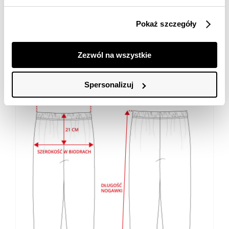
XS
S
M
L
Pokaż szczegóły
DŁUGOŚĆ NOGAWKI
100cm
101,5cm
103cm
104,5cm
SZEROKOŚĆ W PASIE
30cm
32cm
34cm
36cm
Zezwól na wszystkie
SZEROKOŚĆ W BIODRACH
50cm
52cm
54cm
56cm
Spersonalizuj