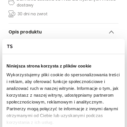
dostawy
30 dni na zwrot
Opis produktu
Produkt Oversize - zalecamy wybór mniejszego
rozmiaru.
Fioletowe spodnie z fioletowym haftem "LOCAL
HEROES" na nogawce. Kieszenie z przodu. Gumka w
pasie i przy nogawce.
Niniejsza strona korzysta z plików cookie
Oversize
Wykorzystujemy pliki cookie do spersonalizowania treści
Wysoki stan
i reklam, aby oferować funkcje społecznościowe i
Kieszenie z przodu
analizować ruch w naszej witrynie. Informacje o tym, jak
Fioletowy haft "LOCAL HEROES" na nogawce
90% bawełna 10% poliester
korzystasz z naszej witryny, udostępniamy partnerom
Dopracowaliśmy krój naszych dresów. Sprawdź
społecznościowym, reklamowym i analitycznym.
dokładnie tabelę wymiarów, żeby wybrać swój rozmiar.
Partnerzy mogą połączyć te informacje z innymi danymi
Modelki mają na sobie rozmiar S
otrzymanymi od Ciebie lub uzyskanymi podczas
Wzrost pierwszej modelki: 174cm
korzystania z ich usług.
Wzrost drugiej modelki: 168cm