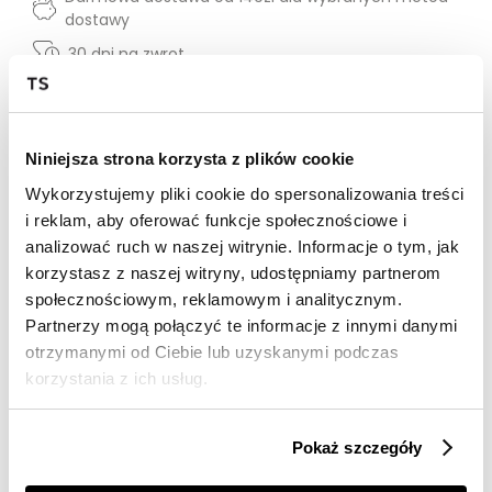
dostawy
30 dni na zwrot
Opis produktu
Niniejsza strona korzysta z plików cookie
Bordowe spodnie dresowe z błękitnym haftem 'LOCAL
HEROES' z przodu.
Wykorzystujemy pliki cookie do spersonalizowania treści
Regular fit
i reklam, aby oferować funkcje społecznościowe i
87% bawełna 13% poliester
analizować ruch w naszej witrynie. Informacje o tym, jak
Modelka ma na sobie rozmiar S
korzystasz z naszej witryny, udostępniamy partnerom
Wzrost modelki: 173 cm
społecznościowym, reklamowym i analitycznym.
XS
S
M
L
Partnerzy mogą połączyć te informacje z innymi danymi
otrzymanymi od Ciebie lub uzyskanymi podczas
DŁUGOŚĆ
100cm
101,5cm
103cm
104,5cm
korzystania z ich usług.
NOGAWKI
SZEROKOŚĆ W
30cm
32m
34cm
36cm
PASIE
Pokaż szczegóły