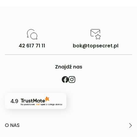
Więcej informacji o dostawie
tutaj.
42 617 71 11
bok@topsecret.pl
Znajdź nas
4.9
Na podstawie
4181
opinii
z całego okresu
O NAS
O marce