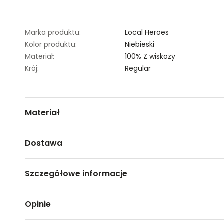
Marka produktu:
Local Heroes
Kolor produktu:
Niebieski
Materiał:
100% Z wiskozy
Krój:
Regular
Materiał
100% wiskoza
Dostawa
Darmowa dostawa od 149zł dla wybranych metod dosta
Szczegółowe informacje
GWARANTOWANA WYSYŁKA w 48 godzin.
*95% zamówień realizujemy w 24 godziny.
Nazwa produktu:
NIEBIESKA WISKOZOWA KOSZ
Opinie
Kod produktu:
LHKS25TOP009450M00
Metody dostawy:
Marka:
Local Heroes
Sklep stacjonarny -
Bezpłatnie!
(1-3 dni roboczych)