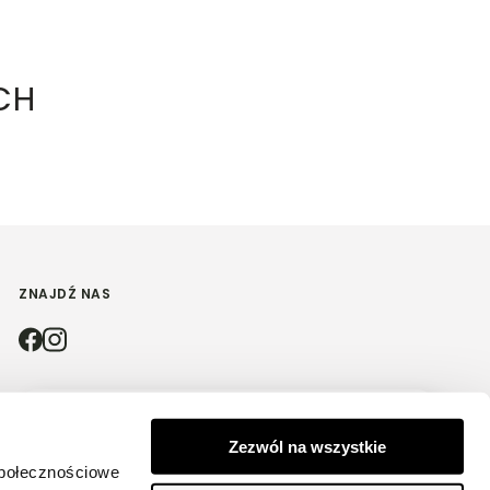
CH
ZNAJDŹ NAS
4.9
Zezwól na wszystkie
Na podstawie
4174
opinii
z całego okresu
społecznościowe