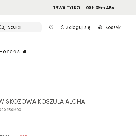
TRWA TYLKO:
08
h
39
m
44
s
Zaloguj się
Koszyk
Szukaj
Heroes 🔥
 WISKOZOWA KOSZULA ALOHA
P009450M00