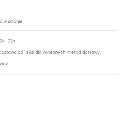
 w salonie
 24-72h
ostawa od 149zł dla wybranych metod dostawy
zwrot