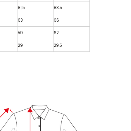
81,5
83,5
63
66
59
62
29
29,5