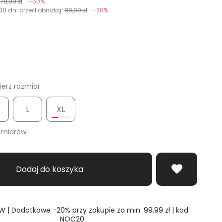
179,00 zł
-60%
30 dni przed obniżką:
89,00 zł
-20%
erz rozmiar
L
XL
zmiarów
Dodaj do koszyka
| Dodatkowe -20% przy zakupie za min. 99,99 zł | kod:
NOC20