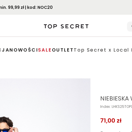
. 99,99 zł | kod: NOC20
CJA
NOWOŚCI
SALE
OUTLET
Top Secret x Local 
NIEBIESKA
Index: LHKS25TO
71,00 zł