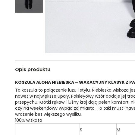
Opis produktu
KOSZULA ALOHA NIEBIESKA – WAKACYJNY KLASYK Z P
Ta koszula to połączenie luzu i stylu. Niebieska wiskoza je
nawet w największe upały. Paisleyowy wzór dodaje jej tr
przepychu. Krótki rękaw i luźny krój dają pełen komfort, n
czy na weekendowy wypad za miasto. To taki must-have, 
wrażenie bez większego wysiłku.
100% wiskoza
S
M