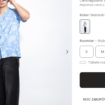
Cena regularna:
Najniższa cena z 
Kolor:
Niebieski
Rozmiar
- Wybi
S
M
Tabela ro
NOC ZAKUPÓW 