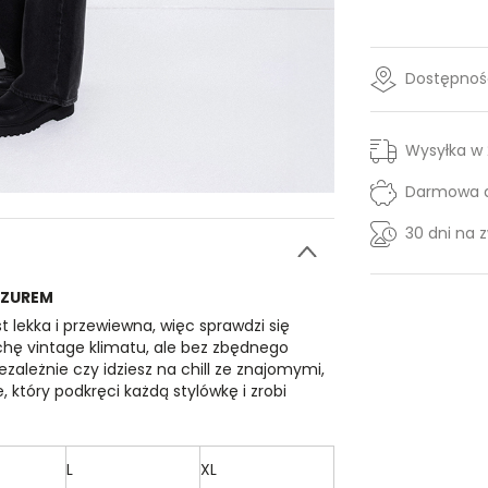
Dostępność
Wysyłka w
Darmowa d
30 dni na 
AZUREM
st lekka i przewiewna, więc sprawdzi się
ochę vintage klimatu, ale bez zbędnego
iezależnie czy idziesz na chill ze znajomymi,
który podkręci każdą stylówkę i zrobi
L
XL