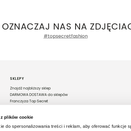
ły 3, 30-741 Kraków -
Kontakt
.in. Żabka, Dino, Kaufland, Lidl, Shell) -
 męskie
a recenzji
 OZNACZAJ NAS NA ZDJĘCIA
#topsecretfashion
SKLEPY
Znajdź najbliższy sklep
DARMOWA DOSTAWA do sklepów
Franczyza Top Secret
Regulamin sprzedaży w salonach stacjonarnych
 z plików cookie
ie do spersonalizowania treści i reklam, aby oferować funkcje 