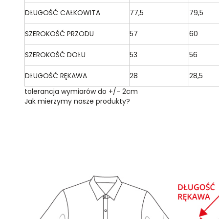
DŁUGOŚĆ CAŁKOWITA
77,5
79,5
SZEROKOŚĆ PRZODU
57
60
SZEROKOŚĆ DOŁU
53
56
DŁUGOŚĆ RĘKAWA
28
28,5
tolerancja wymiarów do +/- 2cm
Jak mierzymy nasze produkty?