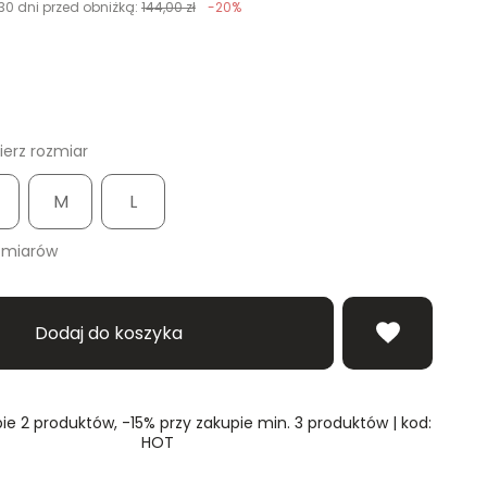
30 dni przed obniżką:
144,00 zł
-20%
erz rozmiar
M
L
zmiarów
Dodaj do koszyka
ie 2 produktów, -15% przy zakupie min. 3 produktów | kod:
HOT