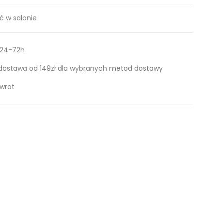
 w salonie
 24-72h
ostawa od 149zł dla wybranych metod dostawy
zwrot