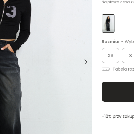
Najniższa cena z 
Rozmiar
- Wybi
XS
S
Tabela ro
-10% przy zakup