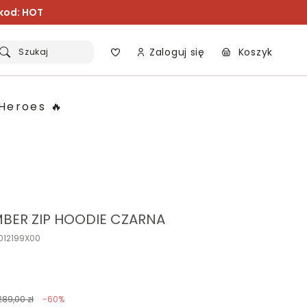
 kod: HOT
Zaloguj się
Koszyk
Szukaj
Heroes 🔥
BER ZIP HOODIE CZARNA
012199X00
289,00 zł
-60%