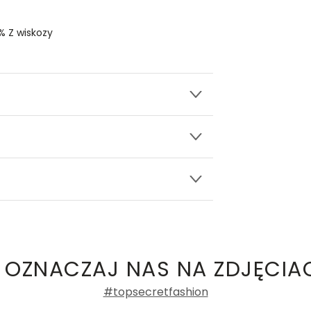
% Z wiskozy
wy.
CZARNA
ły 3, 30-741 Kraków -
Kontakt
.in. Żabka, Dino, Kaufland, Lidl, Shell) -
damskie
a recenzji
 OZNACZAJ NAS NA ZDJĘCIA
#topsecretfashion