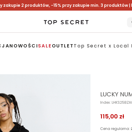
y zakupie 2 produktów, -15% przy zakupie min. 3 produktów |
CJA
NOWOŚCI
SALE
OUTLET
Top Secret x Local 
LUCKY NUM
Index: LHKS25BZA
115,00 zł
Cena regularna: