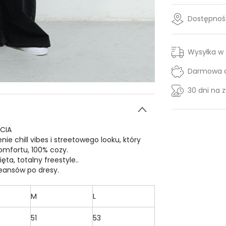
Dostępność
Wysyłka w
Darmowa d
30 dni na 
ŚCIA
ie chill vibes i streetowego looku, który
omfortu, 100% cozy.
ta, totalny freestyle..
jeansów po dresy.
M
L
51
53