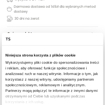
Darmowa dostawa od 149zł dla wybranych metod
dostawy
30 dni na zwrot
Opis produktu
Marynarka o prostym kroju w subtelne paski to
doskonały wybór dla osób ceniących klasykę z
nowoczesnym akcentem. Wykonana z wysokiej jakości
Niniejsza strona korzysta z plików cookie
materiałów zapewnia komfort noszenia oraz trwałość.
Dzięki delikatnemu wzorowi w paski marynarka
Wykorzystujemy pliki cookie do spersonalizowania treści
doskonale sprawdzi się zarówno w formalnych, jak i
i reklam, aby oferować funkcje społecznościowe i
casualowych stylizacjach, podkreślając elegancję i styl.
analizować ruch w naszej witrynie. Informacje o tym, jak
Idealna na spotkania biznesowe, jak i na co dzień,
korzystasz z naszej witryny, udostępniamy partnerom
gwarantuje swobodę ruchów oraz modny wygląd.
społecznościowym, reklamowym i analitycznym.
Modelka ma 173 cm wzrostu i prezentuje rozmiar 36.
Partnerzy mogą połączyć te informacje z innymi danymi
otrzymanymi od Ciebie lub uzyskanymi podczas
Materiał:
90% Poliester,
3% Elastan,
korzystania z ich usług.
7% Z wiskozy