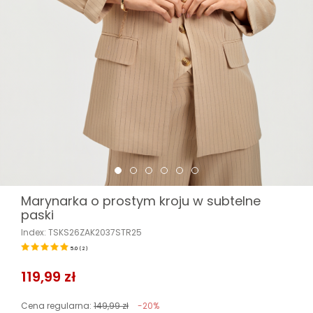
Marynarka o prostym kroju w subtelne
paski
Index: TSKS26ZAK2037STR25
5.0
(
2
)
119,99 zł
Cena regularna:
149,99 zł
-20%