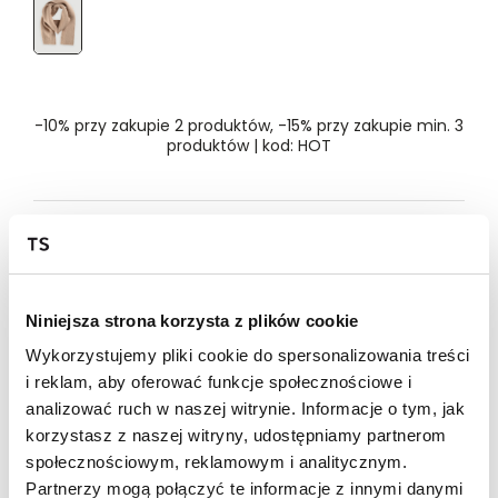
Rozmiar
- Wybierz rozmiar
ONE SIZE
-10% przy zakupie 2 produktów, -15% przy zakupie min. 3
produktów | kod: HOT
Dostępność w salonie
Wysyłka w 24-72h
Niniejsza strona korzysta z plików cookie
Darmowa dostawa od 149zł dla wybranych metod
Wykorzystujemy pliki cookie do spersonalizowania treści
dostawy
i reklam, aby oferować funkcje społecznościowe i
30 dni na zwrot
analizować ruch w naszej witrynie. Informacje o tym, jak
korzystasz z naszej witryny, udostępniamy partnerom
Opis produktu
społecznościowym, reklamowym i analitycznym.
Partnerzy mogą połączyć te informacje z innymi danymi