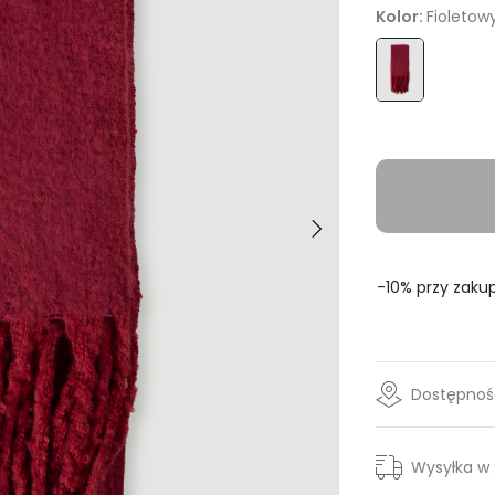
Kolor:
Fioletow
Rozmiar
- Wybi
ONE SIZE
-10% przy zakup
Dostępność
Wysyłka w