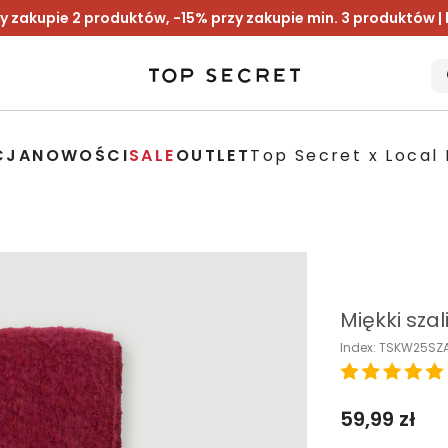
y zakupie 2 produktów, -15% przy zakupie min. 3 produktów |
CJA
NOWOŚCI
SALE
OUTLET
Top Secret x Local 
Miękki sza
Index: TSKW25S
59,99 zł