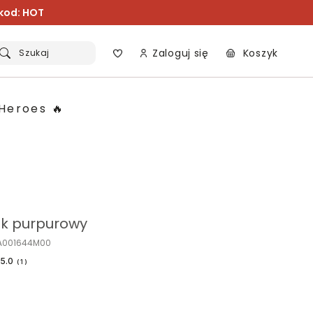
 kod: HOT
Zaloguj się
Koszyk
Szukaj
Heroes 🔥
lik purpurowy
ZA001644M00
5.0
(
1
)