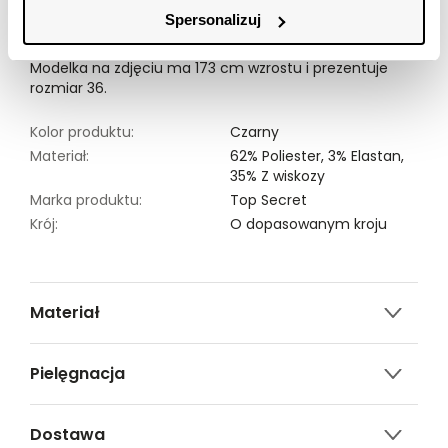
cieszyć się idealnym dopasowaniem.
Spersonalizuj
Modelka na zdjęciu ma 173 cm wzrostu i prezentuje
rozmiar 36.
Kolor produktu:
Czarny
Materiał:
62% Poliester,
3% Elastan,
35% Z wiskozy
Marka produktu:
Top Secret
Krój:
O dopasowanym kroju
Materiał
62% poliester, 35% wiskoza, 3% elastan
Pielęgnacja
Prać w temp. do 30°c, proces delikatny
Dostawa
Nie można wybielać i chlorować