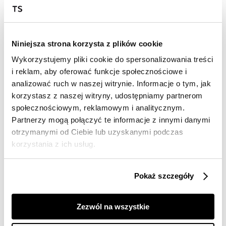
Wysyłka w 24-72h
Darmowa dostawa od 149zł dla wybranych metod
Niniejsza strona korzysta z plików cookie
dostawy
Wykorzystujemy pliki cookie do spersonalizowania treści
30 dni na zwrot
i reklam, aby oferować funkcje społecznościowe i
analizować ruch w naszej witrynie. Informacje o tym, jak
korzystasz z naszej witryny, udostępniamy partnerom
Opis produktu
społecznościowym, reklamowym i analitycznym.
Mini spódnica z rozcięciem to elegancki i uniwersalny
Partnerzy mogą połączyć te informacje z innymi danymi
element garderoby, wykonany w klasycznym czarnym
otrzymanymi od Ciebie lub uzyskanymi podczas
kolorze. Dzięki mieszance tkanin, spódnica zapewnia
korzystania z ich usług.
komfort noszenia, miękkość i elastyczność. Za sprawą
dopasowanego kroju, subtelnie podkreśla sylwetkę, a
rozcięcie dodaje jej nowoczesnego charakteru. Model
Pokaż szczegóły
spódnicy stanowi doskonały wybór na wiele okazji,
zarówno formalnych, jak i mniej oficjalnych. Dzięki
klasycznemu fasonowi i kolorze może być łatwo
Zezwól na wszystkie
łączona z różnymi stylizacjami. Pamiętaj, aby dobrać
odpowiedni rozmiar, korzystając z tabeli rozmiarów, aby