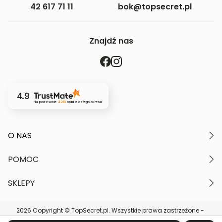
42 617 71 11
bok@topsecret.pl
Jak zbieramy opinie?
Opinie klientów
Znajdź nas
Filtry
4.9
Na podstawie
4210
opinii
z całego okresu
O NAS
O marce
POMOC
Nasze wartości
Polityka prywatności
Moje konto
SKLEPY
Kontakt
Regulamin serwisu
Płatność i dostawa
Znajdź najbliższy sklep
Zwroty i reklamacje
2026 Copyright © TopSecret.pl. Wszystkie prawa zastrzeżone -
DARMOWA DOSTAWA do sklepów
Karta podarunkowa
Powered by