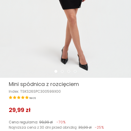
Mini spódnica z rozcięciem
Index: TSKS26SPC300599X00
5.0
(
1
)
29,99 zł
Cena regularna:
99,99 zł
-70%
Najniższa cena z 30 dni przed obniżką:
39,99 zł
-25%