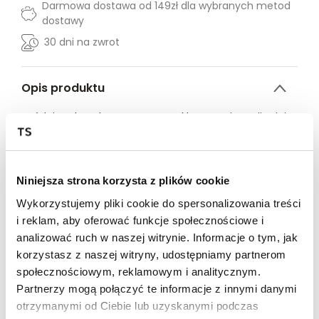
Darmowa dostawa od 149zł dla wybranych metod
dostawy
30 dni na zwrot
Opis produktu
Spódnica damska Top Secret w klasycznej wersji mini.
Przepełniona klasyczną elegancją, mini spódnica
damska o pełnym prostoty kroju, który podkreśla walory
każdej kobiecej sylwetki. Posiada ona zapięcie na
Niniejsza strona korzysta z plików cookie
chowany suwak, a u dołu ma delikatne przeszycia i
świetnie sprawdzi się zarówno jako uzupełnienie
Wykorzystujemy pliki cookie do spersonalizowania treści
niecodziennej stylizacji do pracy, jak i też podczas
i reklam, aby oferować funkcje społecznościowe i
wieczornych imprezowych wypadów w gronie
analizować ruch w naszej witrynie. Informacje o tym, jak
przyjaciół. Posiada ona szerszy pasek w talii i wykonana
korzystasz z naszej witryny, udostępniamy partnerom
została z dobrej gatunkowo oraz przyjemnej w dotyku
społecznościowym, reklamowym i analitycznym.
dzianiny, stanowiącej imitację zamszu. Jest ona
szczególnie polecana kobietom ceniącym sobie
Partnerzy mogą połączyć te informacje z innymi danymi
niezależność oraz własny styl. Spódnica damska
otrzymanymi od Ciebie lub uzyskanymi podczas
dostępna w kolorze beżowym TSKJ25SPC000213X00.