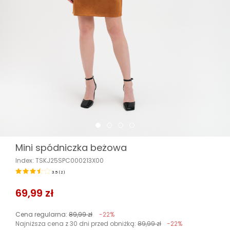
Mini spódniczka beżowa
Index: TSKJ25SPC000213X00
3.5
(
2
)
69,99 zł
Cena regularna:
89,99 zł
-22%
Najniższa cena z 30 dni przed obniżką:
89,99 zł
-22%