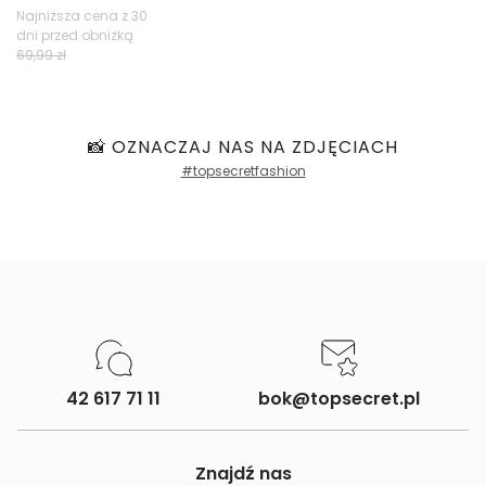
Najniższa cena z 30
dni przed obniżką
Filtry
69,99 zł
📸 OZNACZAJ NAS NA ZDJĘCIACH
#topsecretfashion
42 617 71 11
bok@topsecret.pl
Znajdź nas