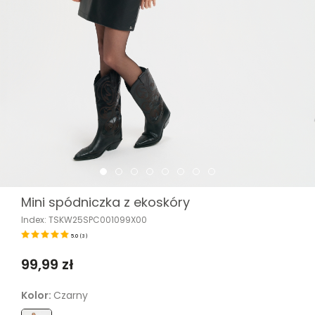
Mini spódniczka z ekoskóry
Index: TSKW25SPC001099X00
5.0
(
3
)
99,99 zł
Kolor:
Czarny