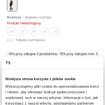
Rozmiar
- Wybierz rozmiar
Produkt niedostępny.
34
36
38
40
42
Tabela rozmiarów
-10% przy zakupie 2 produktów, -15% przy zakupie min. 3
produktów | kod: HOT
Dostępność w salonie
Niniejsza strona korzysta z plików cookie
Wykorzystujemy pliki cookie do spersonalizowania treści
Wysyłka w 24-72h
i reklam, aby oferować funkcje społecznościowe i
analizować ruch w naszej witrynie. Informacje o tym, jak
Darmowa dostawa od 149zł dla wybranych metod
dostawy
korzystasz z naszej witryny, udostępniamy partnerom