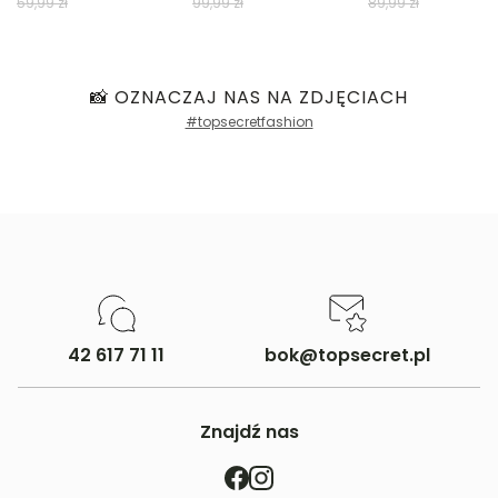
59,99 zł
99,99 zł
89,99 zł
📸 OZNACZAJ NAS NA ZDJĘCIACH
#topsecretfashion
42 617 71 11
bok@topsecret.pl
Znajdź nas