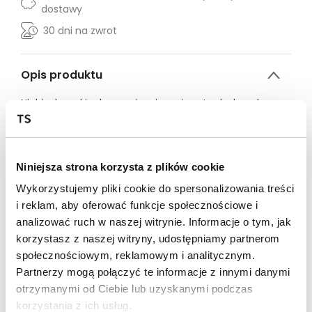
dostawy
30 dni na zwrot
Opis produktu
Niebieska sukienka maxi z wiązaniem to doskonała
propozycja dla kobiet ceniących styl i wygodę. Lekka,
zwiewna tkanina oraz delikatne ramiączka tworzą
efektowną, a zarazem komfortową kreację idealną na
ciepłe dni. Sukienka posiada subtelne wiązanie w talii,
Niniejsza strona korzysta z plików cookie
które podkreśla sylwetkę, nadając jej kobiecego
kształtu. Uniwersalny kolor niebieski świetnie sprawdzi
Wykorzystujemy pliki cookie do spersonalizowania treści
się zarówno na co dzień, jak i na bardziej formalne
i reklam, aby oferować funkcje społecznościowe i
okazje, pozwalając na łatwe dopasowanie dodatków. To
analizować ruch w naszej witrynie. Informacje o tym, jak
must-have w garderobie każdej modnej kobiety.
korzystasz z naszej witryny, udostępniamy partnerom
społecznościowym, reklamowym i analitycznym.
Modelka ma 173 cm wzrostu i prezentuje rozmiar 36.
Partnerzy mogą połączyć te informacje z innymi danymi
otrzymanymi od Ciebie lub uzyskanymi podczas
Marka produktu:
Top Secret
korzystania z ich usług.