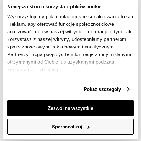
dostawy
Niniejsza strona korzysta z plików cookie
30 dni na zwrot
Wykorzystujemy pliki cookie do spersonalizowania treści
i reklam, aby oferować funkcje społecznościowe i
analizować ruch w naszej witrynie. Informacje o tym, jak
Opis produktu
korzystasz z naszej witryny, udostępniamy partnerom
Szorty damskie Top Secret z dużymi naszytymi
społecznościowym, reklamowym i analitycznym.
kieszeniami.
Partnerzy mogą połączyć te informacje z innymi danymi
otrzymanymi od Ciebie lub uzyskanymi podczas
Wygodne podczas użytkowania oraz cenione za wiele
korzystania z ich usług.
możliwości praktycznego wykorzystania, krótkie szorty
damskie o luźnym kroju z delikatnym przeszyciem u
dołu nogawek. Posiadają one praktyczną szeroką
Pokaż szczegóły
gumkę w talii oraz efektowne, duże kieszenie naszyte
po bokach, będąc wykonanymi z przyjemnej w dotyku
oraz dobrej gatunkowo dzianiny. Zostały one
Zezwól na wszystkie
wzbogacone o pionowe delikatne paski na całości.
Świetnie komponują się one zarówno w stylizacjach ze
sportowym T-shirtem, jak i również elegancką bluzką.
Spersonalizuj
Szorty damskie dostępne w kolorze niebieskim
TSKS25SZO456355X00.