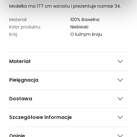
Modelka ma 177 cm wzrostu i prezentuje rozmiar 34.
Materiał:
100% Bawełna
Kolor produktu:
Niebieski
Krój:
O luźnym kroju
Materiał
100% bawełna
Pielęgnacja
Nie czyścić chemicznie
Dostawa
Nie można wybielać i chlorować
Darmowa dostawa od 149zł dla wybranych metod
Prać w temp.40°C.
Szczegółowe informacje
dostawy.
GWARANTOWANA WYSYŁKA w 48 godzin.
Nazwa produktu:
Niebieskie szorty w paski
*95% zamówień realizujemy w 24 godziny.
Opinie