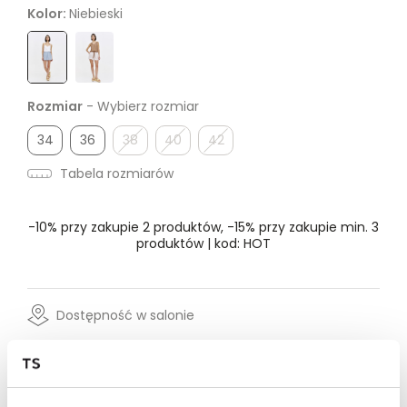
Kolor:
Niebieski
Rozmiar
- Wybierz rozmiar
34
36
38
40
42
Tabela rozmiarów
-10% przy zakupie 2 produktów, -15% przy zakupie min. 3
produktów | kod: HOT
Dostępność w salonie
Wysyłka w 24-72h
Darmowa dostawa od 149zł dla wybranych metod