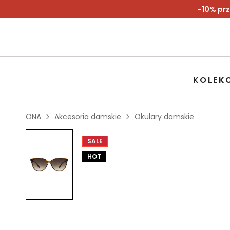
-10% prz
KOLEK
ONA
Akcesoria damskie
Okulary damskie
SALE
HOT