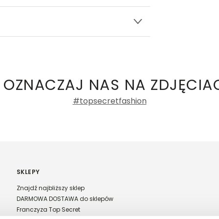
.in. Żabka, Dino, Kaufland, Lidl, Shell) -
lary damskie
a recenzji
 OZNACZAJ NAS NA ZDJĘCIA
#topsecretfashion
SKLEPY
Znajdź najbliższy sklep
DARMOWA DOSTAWA do sklepów
Franczyza Top Secret