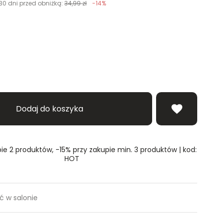
30 dni przed obniżką:
34,99 zł
-14%
erz rozmiar
Dodaj do koszyka
ie 2 produktów, -15% przy zakupie min. 3 produktów | kod:
HOT
 w salonie