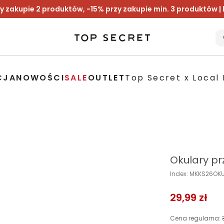
y zakupie 2 produktów, -15% przy zakupie min. 3 produktów |
CJA
NOWOŚCI
SALE
OUTLET
Top Secret x Local 
Okulary p
Index: MKKS26O
29,99 zł
Cena regularna: