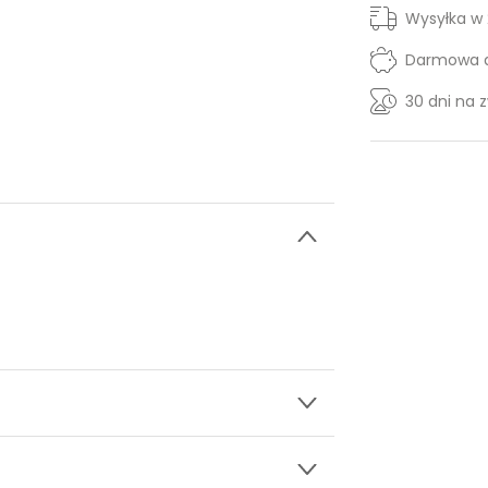
Wysyłka w
Darmowa d
30 dni na 
wy.