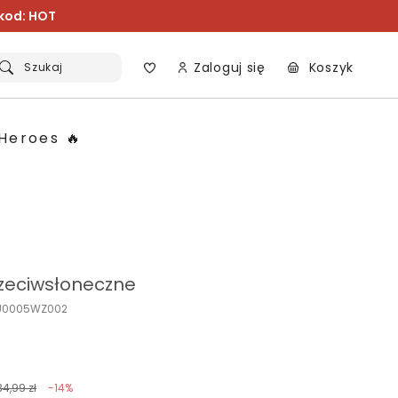
 kod: HOT
Zaloguj się
Koszyk
Szukaj
Heroes 🔥
rzeciwsłoneczne
KU0005WZ002
34,99 zł
-14%