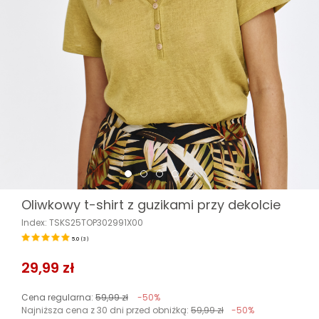
Oliwkowy t-shirt z guzikami przy dekolcie
Index: TSKS25TOP302991X00
5.0
(
3
)
29,99 zł
Cena regularna:
59,99 zł
-50%
Najniższa cena z 30 dni przed obniżką:
59,99 zł
-50%