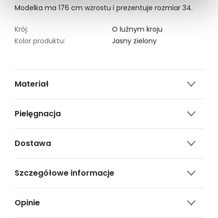
Modelka ma 176 cm wzrostu i prezentuje rozmiar 34.
Krój:
O luźnym kroju
Kolor produktu:
Jasny zielony
Materiał
100% poliester
Pielęgnacja
Nie czyścić chemicznie
Dostawa
Nie można wybielać i chlorować
Darmowa dostawa od 149zł dla wybranych metod
Prasować w temp. Max. 110°
Szczegółowe informacje
dostawy.
Prać w temp.30°C.
GWARANTOWANA WYSYŁKA w 48 godzin.
Nazwa produktu:
Oliwkowy t-shirt z
*95% zamówień realizujemy w 24 godziny.
Opinie
guzikami przy dekolcie
Kod produktu:
TSKS25TOP302991X00