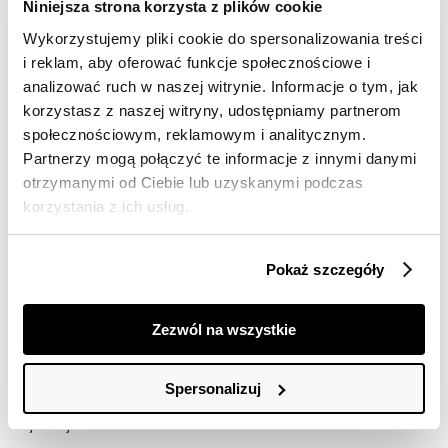
Darmowa dostawa od 149zł dla wybranych metod
Niniejsza strona korzysta z plików cookie
dostawy
Wykorzystujemy pliki cookie do spersonalizowania treści
30 dni na zwrot
i reklam, aby oferować funkcje społecznościowe i
analizować ruch w naszej witrynie. Informacje o tym, jak
korzystasz z naszej witryny, udostępniamy partnerom
Opis produktu
społecznościowym, reklamowym i analitycznym.
Partnerzy mogą połączyć te informacje z innymi danymi
Top damski Top Secret z efektownym dekoltem w
otrzymanymi od Ciebie lub uzyskanymi podczas
serek.
korzystania z ich usług.
Ujmujący swym niecodziennym stylem oraz wieloma
możliwościami praktycznego zastosowania, top damski
o prostym luźnym kroju z klasycznym krótkim rękawem
Pokaż szczegóły
zakończonym przeszyciem. Posiada on efektowny
dekolt w serek wzbogacony wąską lamówką wokół oraz
ozdobnymi trzema guzikami w jego dolnej części.
Zezwól na wszystkie
Wykonany on został z delikatnej oraz przewiewnej
dzianiny, będąc odpowiednim uzupełnieniem stylizacji
zarówno z efektowną długą spódnicą, jak i również
Spersonalizuj
krótkimi szortami. Top damski dostępny w kolorze
jasnej zieleni TSKS25TOP302991X00.