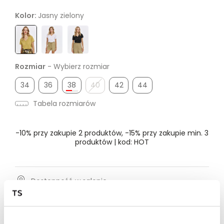
Kolor:
Jasny zielony
Rozmiar
- Wybierz rozmiar
34
36
38
40
42
44
Tabela rozmiarów
-10% przy zakupie 2 produktów, -15% przy zakupie min. 3
produktów | kod: HOT
Dostępność w salonie
Wysyłka w 24-72h