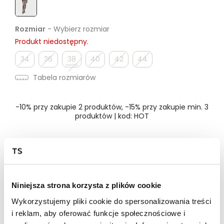
Rozmiar
- Wybierz rozmiar
Produkt niedostępny.
34
36
38
40
42
44
Tabela rozmiarów
-10% przy zakupie 2 produktów, -15% przy zakupie min. 3
produktów | kod: HOT
Dostępność w salonie
Niniejsza strona korzysta z plików cookie
Wysyłka w 24-72h
Wykorzystujemy pliki cookie do spersonalizowania treści
Darmowa dostawa od 149zł dla wybranych metod
dostawy
i reklam, aby oferować funkcje społecznościowe i