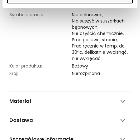
Modelka ma 176 cm wzrostu i prezentuje rozmiar 34.
Symbole prania:
Nie chlorować,
Nie suszyć w suszarkach
bębnowych,
Nie czyścić chemicznie,
Prać po lewej stronie,
Prać ręcznie w temp. do
30°c, delikatnie wycisnąć,
nie wykręcać
Kolor produktu:
Beżowy
Krój:
Nierozpinana
Materiał
50% POLIESTER,5% ELASTAN,45% BAWEŁNA
Dostawa
Darmowa dostawa od 149zł dla wybranych metod
Szczegółowe informacje
dostawy.