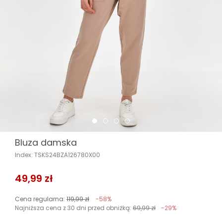
Bluza damska
Index: TSKS24BZA126780X00
49,99 zł
Cena regularna:
119,99 zł
-58%
Najniższa cena z 30 dni przed obniżką:
69,99 zł
-29%