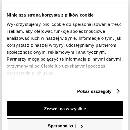
Darmowa dostawa od 149zł dla wybranych metod
dostawy
Niniejsza strona korzysta z plików cookie
30 dni na zwrot
Wykorzystujemy pliki cookie do spersonalizowania treści
i reklam, aby oferować funkcje społecznościowe i
Opis produktu
analizować ruch w naszej witrynie. Informacje o tym, jak
korzystasz z naszej witryny, udostępniamy partnerom
Bluza damska Top Secret o pełnym swobody stylu.
społecznościowym, reklamowym i analitycznym.
Partnerzy mogą połączyć te informacje z innymi danymi
Urzekająca wygodą oraz dużym komfortem podczas
otrzymanymi od Ciebie lub uzyskanymi podczas
użytkowania bluza damska o luźnym kroju z prostym
długim rękawem zakończonym szerokim ściągaczem.
korzystania z ich usług.
Posiada ona okrągłe wykończenie pod szyją z lamówką
wokół, a jej przód na wysokości biustu wzbogacono o
delikatny nadruk. Wykonana ona została z przyjemnej w
Pokaż szczegóły
dotyku oraz trwałej dzianiny, będąc cenioną za
oferowane ciepło oraz miękkość. Znajdzie ona swe
zastosowanie szczególnie w kobiecych stylizacjach
Zezwól na wszystkie
casualowych okresu wiosennego. Bluza dostępna w
kolorze beżowym SBL1267BE.
Spersonalizuj