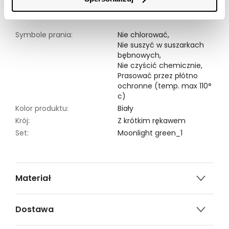
Modelka ma 177 cm wzrostu i prezentuje rozmiar 34.
Symbole prania:
Nie chlorować,
Nie suszyć w suszarkach
bębnowych,
Nie czyścić chemicznie,
Prasować przez płótno
ochronne (temp. max 110°
c)
Kolor produktu:
Biały
Krój:
Z krótkim rękawem
Set:
Moonlight green_1
Materiał
100% POLIESTER
Dostawa