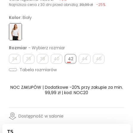
Najniższa cena z 30 dni przed obniżką:
39,99 zł
-25%
Kolor:
Biały
Rozmiar
- Wybierz rozmiar
34
36
38
40
42
44
46
Tabela rozmiarów
NOC ZAKUPÓW | Dodatkowe -20% przy zakupie za min.
99,99 zł | kod: NOC20
Dostępność w salonie