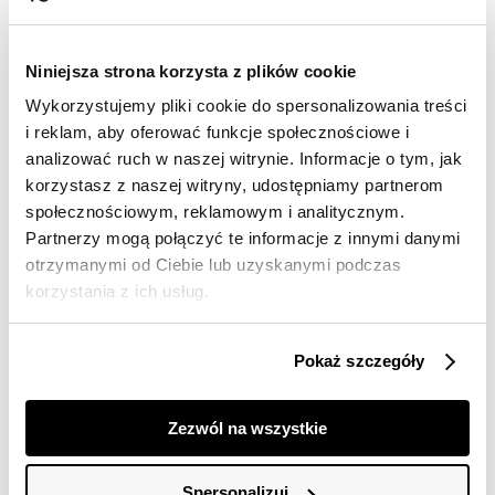
Wysyłka w 24-72h
Darmowa dostawa od 149zł dla wybranych metod
dostawy
Niniejsza strona korzysta z plików cookie
30 dni na zwrot
Wykorzystujemy pliki cookie do spersonalizowania treści
i reklam, aby oferować funkcje społecznościowe i
analizować ruch w naszej witrynie. Informacje o tym, jak
Opis produktu
korzystasz z naszej witryny, udostępniamy partnerom
Bluzka damska Top Secret o bardzo luźnym kroju.
społecznościowym, reklamowym i analitycznym.
Partnerzy mogą połączyć te informacje z innymi danymi
Zwiewna bluzka damska o bardzo luźnym kroju z
otrzymanymi od Ciebie lub uzyskanymi podczas
krótkim bufiastym rękawem z materiału plumetti
korzystania z ich usług.
zakończonym praktyczną gumką. Posiada ona okazały
dekolt w serek z szeroką efektowną lamówką wokół i
wzbogacona została o pionową zaszewkę pośrodku
Pokaż szczegóły
przodu. Wykonana ona została z przyjemnej w dotyku
oraz delikatnej dzianiny, cenionej za swą klasyczną
elegancję oraz ponadczasowy styl. Ładnie komponuje
Zezwól na wszystkie
się ona w przeróżnych kobiecych stylizacjach
oficjalnych i wyjściowych, będąc ich niewątpliwą
ozdobą. Bluzka dostępna w kolorze białym SBK2920BI.
Spersonalizuj