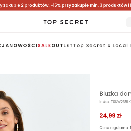
y zakupie 2 produktów, -15% przy zakupie min. 3 produktów |
CJA
NOWOŚCI
SALE
OUTLET
Top Secret x Local 
Bluzka da
Index: TSKW23BL
24,99 zł
Cena regularna: