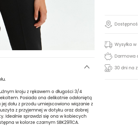
Dostępność
Wysyłka w
Darmowa d
30 dni na 
łu.
uźnym kroju z rękawem o długości 3/4
ltem. Posiada ona delikatnie odsłoniętą
u jej dołu z przodu umiejscowiono wiązanie z
uszyta z przyjemnej w dotyku oraz dobrej
y. Idealnie sprawdzi się ona w kobiecych
dostępna w kolorze czarnym SBK2911CA.