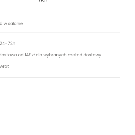
 w salonie
 24-72h
ostawa od 149zł dla wybranych metod dostawy
zwrot