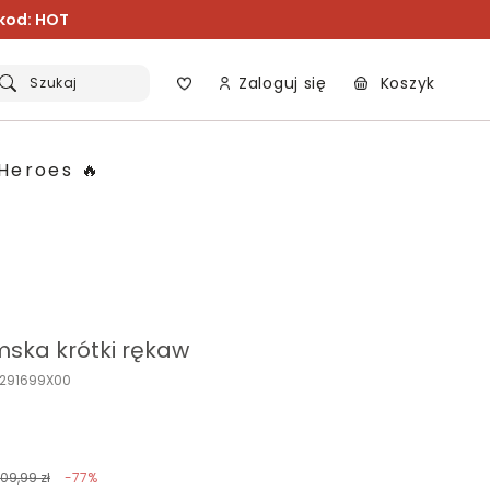
 kod: HOT
Zaloguj się
Koszyk
Szukaj
Heroes 🔥
mska krótki rękaw
K291699X00
109,99 zł
-77%