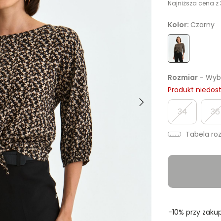
Najniższa cena z 
Kolor:
Czarny
Rozmiar
- Wybi
Produkt niedos
34
36
Tabela ro
-10% przy zakup