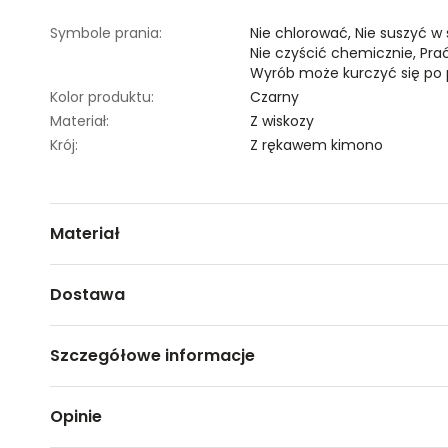
Symbole prania:
Nie chlorować,
Nie suszyć w
Nie czyścić chemicznie,
Pra
Wyrób może kurczyć się po 
Kolor produktu:
Czarny
Materiał:
Z wiskozy
Krój:
Z rękawem kimono
Materiał
100% WISKOZA
Dostawa
Darmowa dostawa od 149zł dla wybranych metod dosta
Szczegółowe informacje
GWARANTOWANA WYSYŁKA w 48 godzin.
*95% zamówień realizujemy w 24 godziny.
Nazwa produktu:
Bluzka damska krótki rękaw
Opinie
Kod produktu:
TSKW23BLK291699X00
Metody dostawy:
Marka:
Top Secret