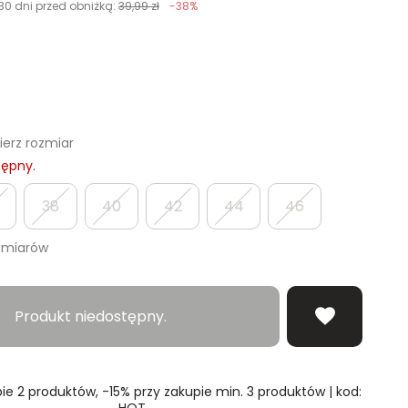
30 dni przed obniżką:
39,99 zł
-38%
erz rozmiar
tępny.
38
40
42
44
46
zmiarów
Produkt niedostępny.
ie 2 produktów, -15% przy zakupie min. 3 produktów | kod:
HOT