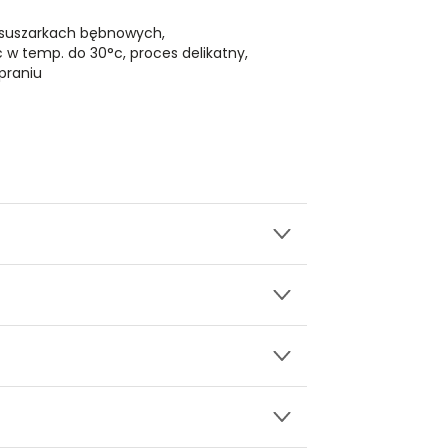
 suszarkach bębnowych,
ć w temp. do 30°c, proces delikatny,
praniu
wy.