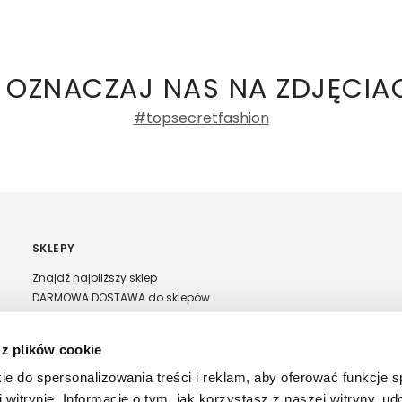
ły 3, 30-741 Kraków -
Kontakt
.in. Żabka, Dino, Kaufland, Lidl, Shell) -
 damskie
a recenzji
 OZNACZAJ NAS NA ZDJĘCIA
#topsecretfashion
SKLEPY
Znajdź najbliższy sklep
DARMOWA DOSTAWA do sklepów
Franczyza Top Secret
Regulamin sprzedaży w salonach stacjonarnych
 z plików cookie
ie do spersonalizowania treści i reklam, aby oferować funkcje 
 witrynie. Informacje o tym, jak korzystasz z naszej witryny, u