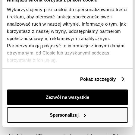
Darmowa dostawa od 149zł dla wybranych metod
Wykorzystujemy pliki cookie do spersonalizowania treści
dostawy
i reklam, aby oferować funkcje społecznościowe i
30 dni na zwrot
analizować ruch w naszej witrynie. Informacje o tym, jak
korzystasz z naszej witryny, udostępniamy partnerom
społecznościowym, reklamowym i analitycznym.
Opis produktu
Partnerzy mogą połączyć te informacje z innymi danymi
Bluzka damska Top Secret z delikatnym prążkowaniem.
otrzymanymi od Ciebie lub uzyskanymi podczas
korzystania z ich usług.
Ujmująca dużym komfortem podczas użytkowania
bluzka damska o luźnym kroju z krótkim rękawem
zakończonym delikatnym przeszyciem. Posiada ona
Pokaż szczegóły
okrągły dekolt z efektowną lamówką wokół i wykonana
została z przyjemnej w dotyku oraz delikatnej dzianiny,
wzbogaconej na całości prążkowaniem. Doskonale
Zezwól na wszystkie
sprawdzi się ona w przeróżnych kobiecych stylizacjach
casualowych, będąc odpowiednim wyborem zarówno
dla klasycznych długich spodni jeansowych, jak i
Spersonalizuj
również regularnej spódnicy. Bluzka dostępna w kolorze
zielonym SBK2932ZI.