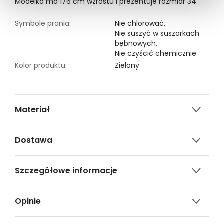
Modelka ma 176 cm wzrostu i prezentuje rozmiar 34.
Symbole prania:
Nie chlorować,
Nie suszyć w suszarkach
bębnowych,
Nie czyścić chemicznie
Kolor produktu:
Zielony
Materiał
3% ELASTAN,97% POLIESTER
Dostawa
Darmowa dostawa od 149zł dla wybranych metod
Szczegółowe informacje
dostawy.
GWARANTOWANA WYSYŁKA w 48 godzin.
Nazwa produktu:
Dzianinowa bluzka z
*95% zamówień realizujemy w 24 godziny.
Opinie
krótkim rękawem
Kod produktu:
TSKS24BLK293277X00
Metody dostawy: