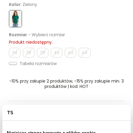
Kolor:
Zielony
Rozmiar
- Wybierz rozmiar
Produkt niedostępny.
34
36
38
40
42
44
Tabela rozmiarów
-10% przy zakupie 2 produktów, -15% przy zakupie min. 3
produktów | kod: HOT
Dostępność w salonie
Wysyłka w 24-72h
Niniejsza strona korzysta z plików cookie