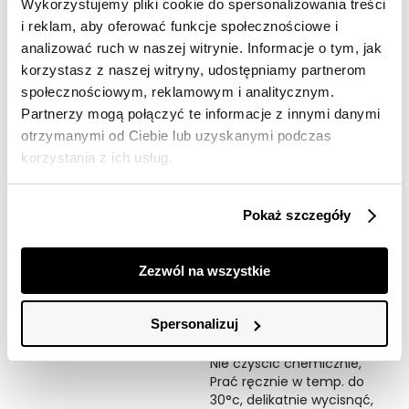
Wykorzystujemy pliki cookie do spersonalizowania treści
Opis produktu
i reklam, aby oferować funkcje społecznościowe i
analizować ruch w naszej witrynie. Informacje o tym, jak
Szalik damski Top Secret z cienkimi ozdobnymi
frędzlami.
korzystasz z naszej witryny, udostępniamy partnerom
społecznościowym, reklamowym i analitycznym.
Ujmujący dużym komfortem podczas użytkowania
Partnerzy mogą połączyć te informacje z innymi danymi
oraz klasycznym krojem długi szalik damski z
otrzymanymi od Ciebie lub uzyskanymi podczas
efektownymi cienkimi frędzlami na jego końcach.
korzystania z ich usług.
Został on uszyty z przyjemnej w dotyku oraz miękkiej
dzianiny, będąc cenionym za swe naturalne ciepło oraz
gładkość. Stanowi on bardzo skuteczną ochronę
kobiecej szyi przed wyziębieniem i wiatrem, będąc
Pokaż szczegóły
odpowiednim uzupełnieniem zarówno stroju do pracy,
jak i również na co dzień. Szalik damski dostępny w
kolorze ciemnego różu TSKW24SZA118030X00.
Zezwól na wszystkie
Symbole prania:
Nie chlorować,
Spersonalizuj
Nie suszyć w suszarkach
bębnowych,
Nie czyścić chemicznie,
Prać ręcznie w temp. do
30°c, delikatnie wycisnąć,