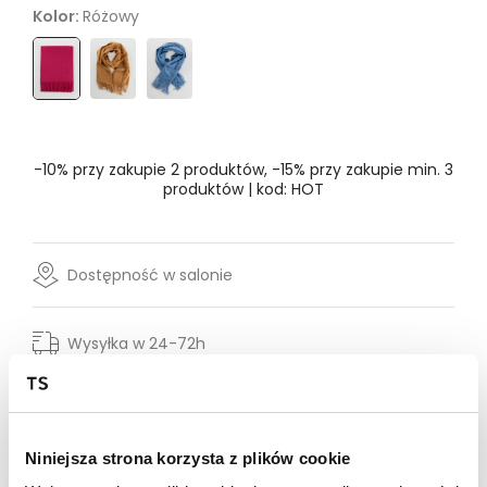
Kolor:
Różowy
Rozmiar
- Wybierz rozmiar
ONE SIZE
-10% przy zakupie 2 produktów, -15% przy zakupie min. 3
produktów | kod: HOT
Dostępność w salonie
Wysyłka w 24-72h
Darmowa dostawa od 149zł dla wybranych metod
dostawy
30 dni na zwrot
Niniejsza strona korzysta z plików cookie