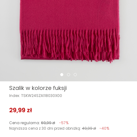
Szalik w kolorze fuksji
Index: TSKW24SZA118030X00
29,99 zł
Cena regularna:
69,99 zł
-57%
Najniższa cena z 30 dni przed obniżką:
49,99 zł
-40%