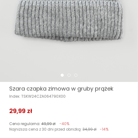
Szara czapka zimowa w gruby prążek
Index: TSKW24CZA064790X00
29,99 zł
Cena regularna:
49,99 zł
-40%
Najniższa cena z 30 dni przed obniżką:
34,99 zł
-14%