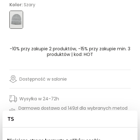
Kolor:
Szary
Rozmiar
- Wybierz rozmiar
ONE SIZE
-10% przy zakupie 2 produktów, -15% przy zakupie min. 3
produktów | kod: HOT
Dostępność w salonie
Wysyłka w 24-72h
Darmowa dostawa od 149zł dla wybranych metod
dostawy
30 dni na zwrot