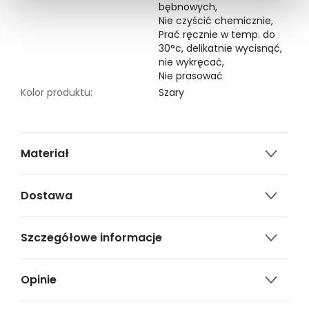
bębnowych,
Nie czyścić chemicznie,
Prać ręcznie w temp. do
30°c, delikatnie wycisnąć,
nie wykręcać,
Nie prasować
Kolor produktu:
Szary
Materiał
6% WEŁNA,52% AKRYL,22% POLIESTER,12% POLIAMID,5%
Dostawa
NITKA METALOWA,3% ELASTAN
Darmowa dostawa od 149zł dla wybranych metod
Szczegółowe informacje
dostawy.
GWARANTOWANA WYSYŁKA w 48 godzin.
Nazwa produktu:
Szara czapka zimowa w
*95% zamówień realizujemy w 24 godziny.
Opinie
gruby prążek
Kod produktu:
TSKW24CZA064790X00
Metody dostawy: