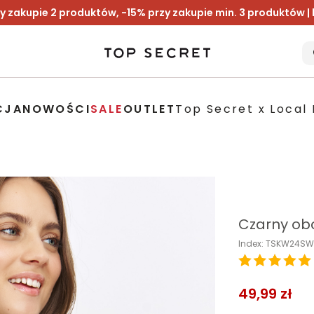
y zakupie 2 produktów, -15% przy zakupie min. 3 produktów |
CJA
NOWOŚCI
SALE
OUTLET
Top Secret x Local 
Czarny obc
Index: TSKW24S
49,99 zł