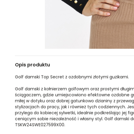
Opis produktu
Golf damski Top Secret z ozdobnymi złotymi guzikami.
Golf damski z kołnierzem golfowym oraz prostymi dług
ściągaczem, gdzie umiejscowiono efektowne ozdobne guzi
miłej w dotyku oraz dobrej gatunkowo dzianiny z przewa
stylizacjach do pracy, jak i również tych codziennych. J
przylega do kobiecej sylwetki, idealnie podkreślając jej 
ceniącym sobie niezależność i własny styl. Golf damski 
TSKW24SWE027599X00.