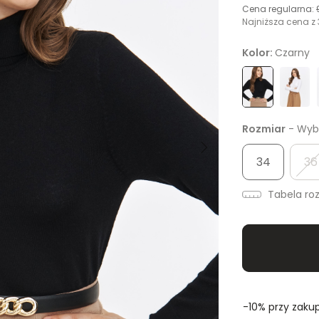
Cena regularna:
Najniższa cena z 
Kolor:
Czarny
Rozmiar
- Wybi
34
36
Tabela ro
-10% przy zakup