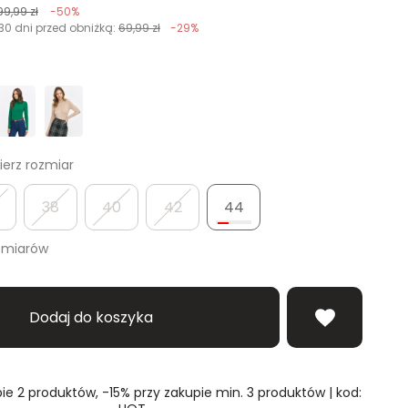
99,99 zł
-50%
30 dni przed obniżką:
69,99 zł
-29%
erz rozmiar
38
40
42
44
zmiarów
Dodaj do koszyka
ie 2 produktów, -15% przy zakupie min. 3 produktów | kod: