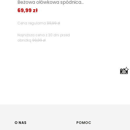
Beżowa ołówkowa spódnica z prążkowanej dzianiny
69,99 zł
Filtry
Cena regularna
99,99 zł
Najniższa cena z 30 dni przed
obniżką
99,99 zł

O NAS
POMOC