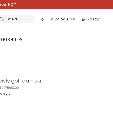
 kod: HOT
Zaloguj się
Koszyk
Szukaj
Heroes 🔥
isły golf damski
WE027599X00
5.0
(
1
)