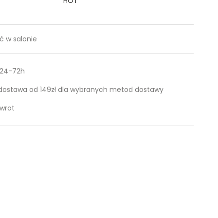
HOT
 w salonie
 24-72h
ostawa od 149zł dla wybranych metod dostawy
zwrot