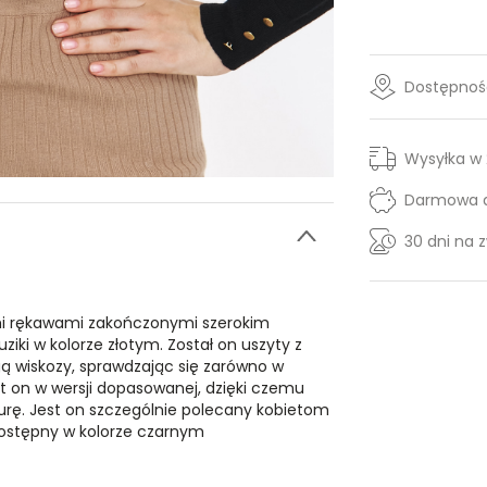
Dostępność
Wysyłka w
Darmowa d
30 dni na 
imi rękawami zakończonymi szerokim
ki w kolorze złotym. Został on uszyty z
gą wiskozy, sprawdzając się zarówno w
est on w wersji dopasowanej, dzięki czemu
figurę. Jest on szczególnie polecany kobietom
dostępny w kolorze czarnym