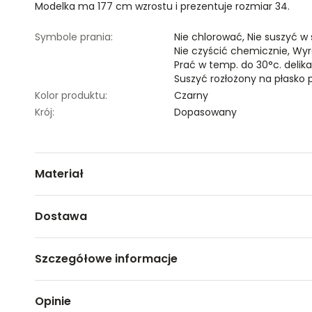
Modelka ma 177 cm wzrostu i prezentuje rozmiar 34.
Symbole prania:
Nie chlorować,
Nie suszyć w
Nie czyścić chemicznie,
Wyr
Prać w temp. do 30°c. delik
Suszyć rozłożony na płasko
Kolor produktu:
Czarny
Krój:
Dopasowany
Materiał
50% WISKOZA,22% POLIAMID,28% POLIESTER
Dostawa
Darmowa dostawa od 149zł dla wybranych metod dosta
Szczegółowe informacje
GWARANTOWANA WYSYŁKA w 48 godzin.
*95% zamówień realizujemy w 24 godziny.
Nazwa produktu:
Czarny obcisły golf damski
Opinie
Kod produktu:
TSKW24SWE027599X00
Metody dostawy: