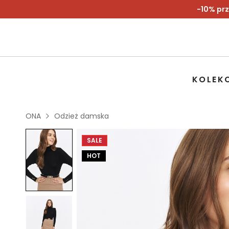
-10% prz
KOLEK
ONA
Odzież damska
SALE
HOT