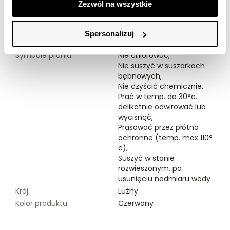
z przyjaciółmi. Golf dostępny w kolorze czerwonym
Zezwól na wszystkie
SGO0267CE.
Modelka ma 177 cm wzrostu i prezentuje rozmiar 34.
Spersonalizuj
Symbole prania:
Nie chlorować,
Nie suszyć w suszarkach
bębnowych,
Nie czyścić chemicznie,
Prać w temp. do 30°c.
delikatnie odwirować lub
wycisnąć,
Prasować przez płótno
ochronne (temp. max 110°
c),
Suszyć w stanie
rozwieszonym, po
usunięciu nadmiaru wody
Krój:
Luźny
Kolor produktu:
Czerwony