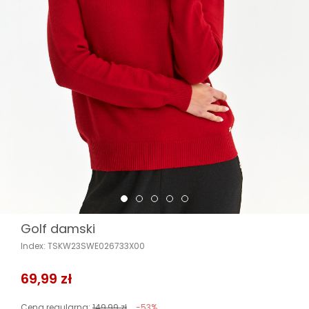
Golf damski
Index: TSKW23SWE026733X00
69,99 zł
Cena regularna:
149,99 zł
-53%