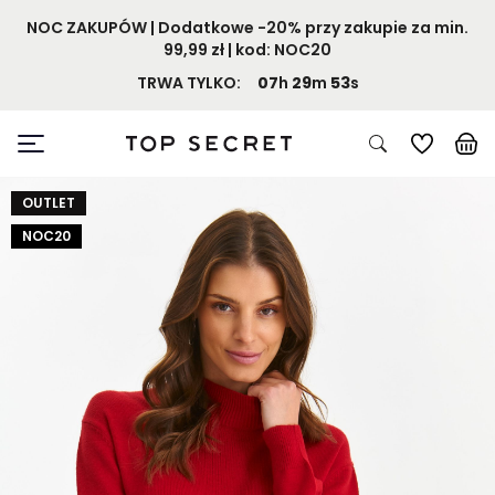
NOC ZAKUPÓW | Dodatkowe -20% przy zakupie za min.
99,99 zł | kod: NOC20
TRWA TYLKO:
07
h
29
m
53
s
OUTLET
NOC20