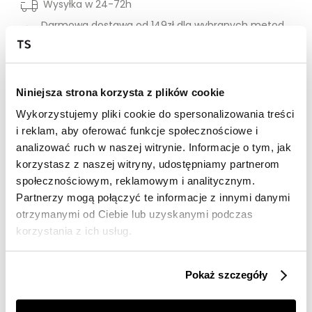
Wysyłka w 24-72h
Darmowa dostawa od 149zł dla wybranych metod
dostawy
30 dni na zwrot
Niniejsza strona korzysta z plików cookie
Opis produktu
Wykorzystujemy pliki cookie do spersonalizowania treści
i reklam, aby oferować funkcje społecznościowe i
Golf damski Top Secret klasyczny o luźnym kroju.
analizować ruch w naszej witrynie. Informacje o tym, jak
Wygodny oraz pełen komfortu podczas użytkowania
korzystasz z naszej witryny, udostępniamy partnerom
golf damski o luźnym kroju z długim rękawem
społecznościowym, reklamowym i analitycznym.
zakończonym szerokim ściągaczem. Posiada on
Partnerzy mogą połączyć te informacje z innymi danymi
efektowny kołnierz golfowy z delikatnym prążkowaniem
otrzymanymi od Ciebie lub uzyskanymi podczas
oraz praktyczny ściągacz u jego dołu, a wykonany
został z przyjemnej w dotyku oraz dobrej jakościowo
korzystania z ich usług.
dzianiny, będąc cenionym za swą miękkość i gładkość.
Sprawdzi się świetnie w przeróżnych kobiecych
stylizacjach okresu jesiennego i zimowego, będąc
Pokaż szczegóły
odpowiednim wyborem zarówno jako element stroju
do pracy, jak i również podczas weekendowych spotkań