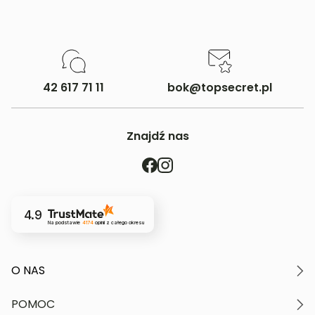
POLIESTER,52% WISKOZA
42 617 71 11
bok@topsecret.pl
Znajdź nas
4.9
Na podstawie
4174
opinii
z całego okresu
O NAS
O marce
POMOC
Nasze wartości