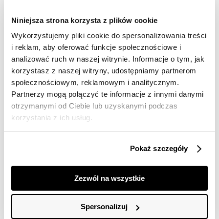
Darmowa dostawa od 149zł dla wybranych metod
dostawy
Niniejsza strona korzysta z plików cookie
30 dni na zwrot
Wykorzystujemy pliki cookie do spersonalizowania treści
i reklam, aby oferować funkcje społecznościowe i
analizować ruch w naszej witrynie. Informacje o tym, jak
Opis produktu
korzystasz z naszej witryny, udostępniamy partnerom
społecznościowym, reklamowym i analitycznym.
Sweter damski Top Secret pudełkowy z kolekcji wiosna
2022.
Partnerzy mogą połączyć te informacje z innymi danymi
otrzymanymi od Ciebie lub uzyskanymi podczas
Pełen luzu i swobody sweter damski z prostym długim
korzystania z ich usług.
rękawem prosto wykończonym i okazałym luźnym
kołnierzem golfowym. Został on wykonany z bardzo
ciepłej i trwałej dzianiny, ujmując swym luźnym krojem.
Pokaż szczegóły
Pudełkowy sweter doskonale sprawdzi się w
przeróżnych zastosowaniach codziennych. Jest on
szczególnie polecany kobietom nowoczesnym
Zezwól na wszystkie
ceniącym sobie własny styl i klasę. Sweter dostępny w
kolorze różowym SGO0226RO.
Spersonalizuj
Modelka ma 177 cm wzrostu i prezentuje rozmiar 34.