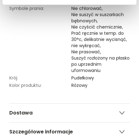
Symbole prania:
Nie chlorować,
Nie suszyć w suszarkach
bębnowych,
Nie czyścić chemicznie,
Prać ręcznie w temp. do
30°c, delikatnie wycisnąć,
nie wykręcać,
Nie prasować,
Suszyć rozłożony na płasko
po uprzednim
uformowaniu
Krój:
Pudełkowy
Kolor produktu:
Różowy
Dostawa
Darmowa dostawa od 149zł dla wybranych metod
Szczegółowe informacje
dostawy.