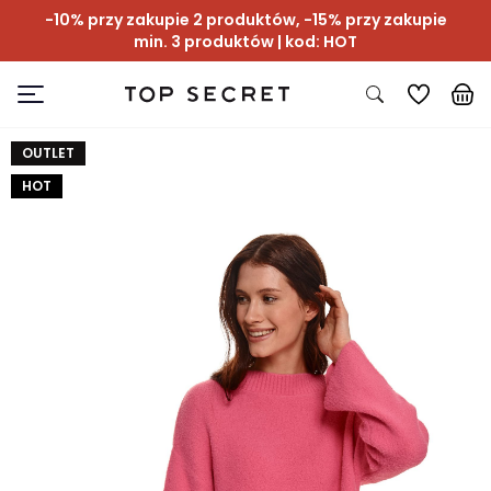
-10% przy zakupie 2 produktów, -15% przy zakupie
min. 3 produktów | kod: HOT
OUTLET
HOT