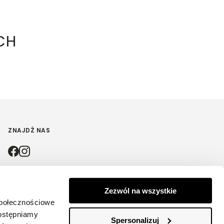
CH
ZNAJDŹ NAS
4.9
Zezwól na wszystkie
społecznościowe
Na podstawie
4210
opinii
z całego okresu
dostępniamy
Spersonalizuj