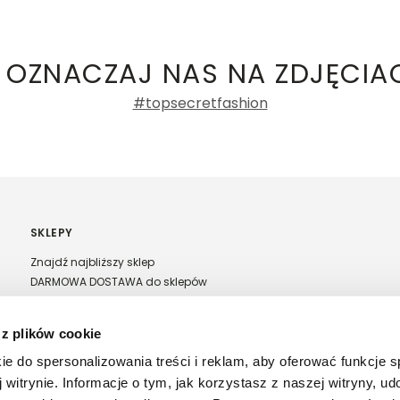
ły 3, 30-741 Kraków -
Kontakt
.in. Żabka, Dino, Kaufland, Lidl, Shell) -
e damskie
a recenzji
 OZNACZAJ NAS NA ZDJĘCIA
#topsecretfashion
SKLEPY
Znajdź najbliższy sklep
DARMOWA DOSTAWA do sklepów
Franczyza Top Secret
Regulamin sprzedaży w salonach stacjonarnych
 z plików cookie
ie do spersonalizowania treści i reklam, aby oferować funkcje 
 witrynie. Informacje o tym, jak korzystasz z naszej witryny, u