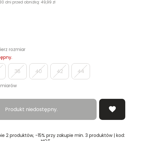
30 dni przed obniżką:
49,99 zł
erz rozmiar
tępny.
38
40
42
44
zmiarów
Produkt niedostępny.
ie 2 produktów, -15% przy zakupie min. 3 produktów | kod:
HOT