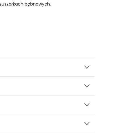
 suszarkach bębnowych,
wy.
ższym tyłem