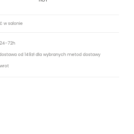
 w salonie
 24-72h
ostawa od 149zł dla wybranych metod dostawy
zwrot