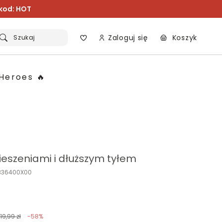
 kod: HOT
Zaloguj się
Koszyk
Szukaj
Heroes 🔥
kieszeniami i dłuższym tyłem
K336400X00
119,99 zł
-58%