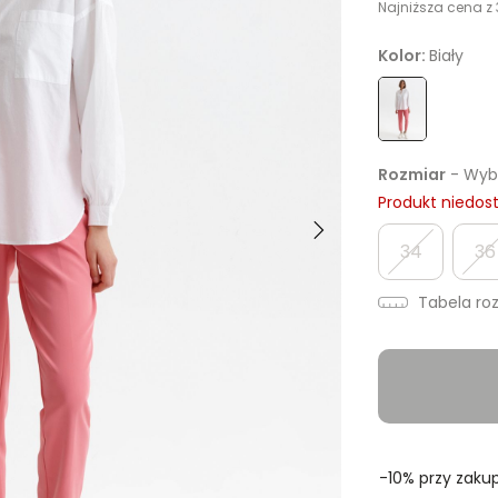
Najniższa cena z 
Kolor:
Biały
Rozmiar
- Wybi
Produkt niedos
34
36
Tabela ro
-10% przy zakup