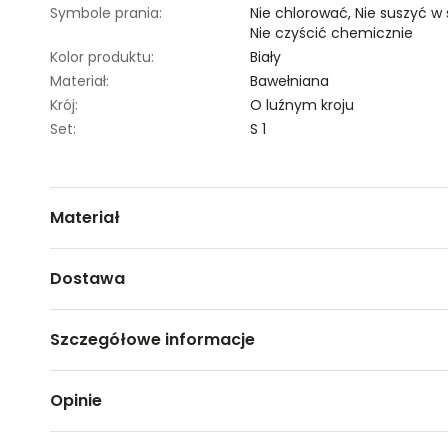
Symbole prania:
Nie chlorować,
Nie suszyć w
Nie czyścić chemicznie
Kolor produktu:
Biały
Materiał:
Bawełniana
Krój:
O luźnym kroju
Set:
S 1
Materiał
100% BAWEŁNA
Dostawa
Darmowa dostawa od 149zł dla wybranych metod dosta
Szczegółowe informacje
GWARANTOWANA WYSYŁKA w 48 godzin.
*95% zamówień realizujemy w 24 godziny.
Nazwa produktu:
Koszula z kieszeniami i dłu
Opinie
Kod produktu:
TSKS23BLK336400X00
Metody dostawy:
Marka:
Top Secret
Sklep stacjonarny -
Bezpłatnie!
(1-3 dni roboczych)