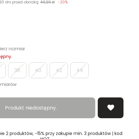
30 dni przed obniżką:
49,99 zł
-20%
erz rozmiar
tępny.
38
40
42
44
zmiarów
Produkt niedostępny.
ie 2 produktów, -15% przy zakupie min. 3 produktów | kod:
HOT