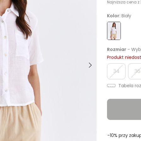
Najniższa cena z 
Kolor:
Biały
Rozmiar
- Wybi
Produkt niedos
34
36
Tabela ro
-10% przy zakup