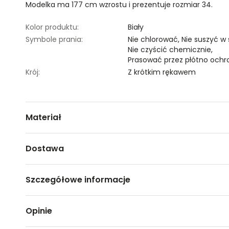
Modelka ma 177 cm wzrostu i prezentuje rozmiar 34.
Kolor produktu:
Biały
Symbole prania:
Nie chlorować,
Nie suszyć w
Nie czyścić chemicznie,
Prasować przez płótno ochr
Krój:
Z krótkim rękawem
Materiał
50% WISKOZA,50% POLIESTER
Dostawa
Darmowa dostawa od 149zł dla wybranych metod dosta
Szczegółowe informacje
GWARANTOWANA WYSYŁKA w 48 godzin.
*95% zamówień realizujemy w 24 godziny.
Nazwa produktu:
Koszula o kroju oversize
Opinie
Kod produktu:
TSKS24BLK125800X00
Metody dostawy:
Marka:
Top Secret
Sklep stacjonarny -
Bezpłatnie!
(1-3 dni roboczych)