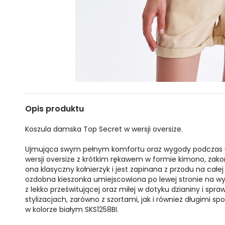
Opis produktu
Koszula damska Top Secret w wersji oversize.
Ujmująca swym pełnym komfortu oraz wygody podczas 
wersji oversize z krótkim rękawem w formie kimono, za
ona klasyczny kołnierzyk i jest zapinana z przodu na całej 
ozdobna kieszonka umiejscowiona po lewej stronie na wys
z lekko prześwitującej oraz miłej w dotyku dzianiny i spr
stylizacjach, zarówno z szortami, jak i również długimi s
w kolorze białym SKS1258BI.