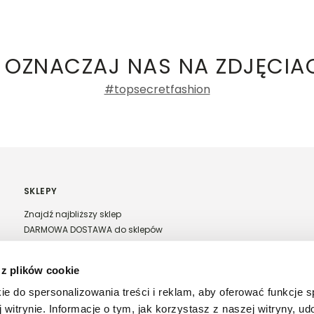
ły 3, 30-741 Kraków -
Kontakt
.in. Żabka, Dino, Kaufland, Lidl, Shell) -
e damskie
a recenzji
 OZNACZAJ NAS NA ZDJĘCIA
#topsecretfashion
SKLEPY
Znajdź najbliższy sklep
DARMOWA DOSTAWA do sklepów
Franczyza Top Secret
Regulamin sprzedaży w salonach stacjonarnych
 z plików cookie
ie do spersonalizowania treści i reklam, aby oferować funkcje 
 witrynie. Informacje o tym, jak korzystasz z naszej witryny, u