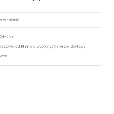
 w salonie
 24-72h
ostawa od 149zł dla wybranych metod dostawy
zwrot