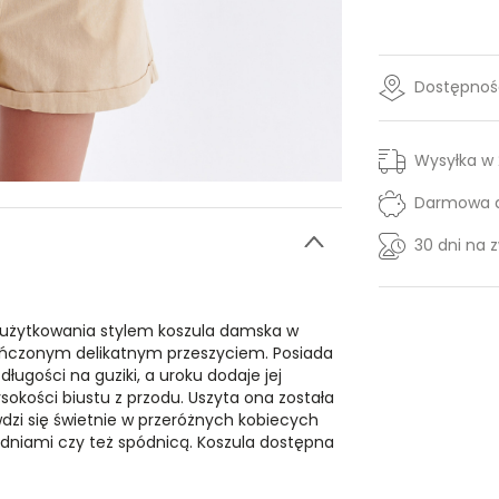
Dostępność
Wysyłka w
Darmowa d
30 dni na 
użytkowania stylem koszula damska w
kończonym delikatnym przeszyciem. Posiada
długości na guziki, a uroku dodaje jej
okości biustu z przodu. Uszyta ona została
awdzi się świetnie w przeróżnych kobiecych
podniami czy też spódnicą. Koszula dostępna