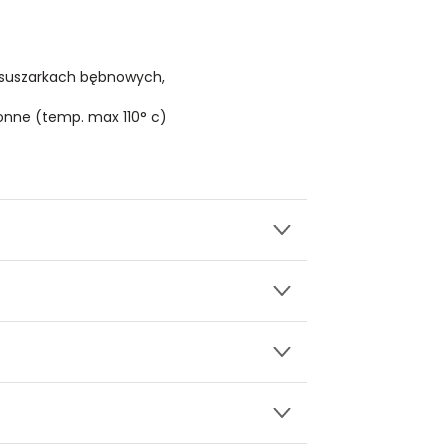
 suszarkach bębnowych,
onne (temp. max 110° c)
wy.