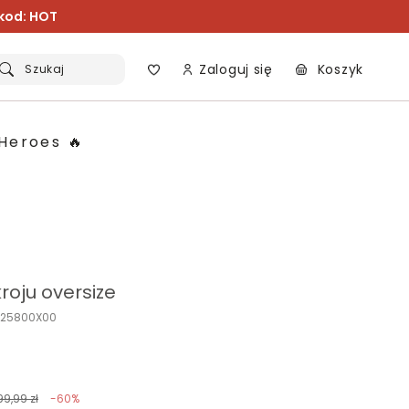
 kod: HOT
Zaloguj się
Koszyk
Szukaj
Heroes 🔥
roju oversize
K125800X00
99,99 zł
-60%