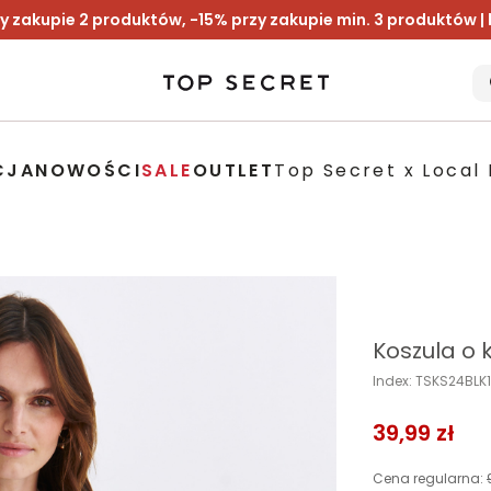
y zakupie 2 produktów, -15% przy zakupie min. 3 produktów |
CJA
NOWOŚCI
SALE
OUTLET
Top Secret x Local 
Koszula o k
Index: TSKS24BL
39,99 zł
Cena regularna: