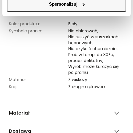
Spersonalizuj
Modelka ma 176 cm wzrostu i prezentuje rozmiar 34.
Kolor produktu:
Biały
Symbole prania:
Nie chlorować,
Nie suszyć w suszarkach
bębnowych,
Nie czyścić chemicznie,
Prać w temp. do 30°c,
proces delikatny,
Wyrób może kurczyć się
po praniu
Materiał:
Z wiskozy
Krój:
Z długim rękawem
Materiał
100% WISKOZA
Dostawa