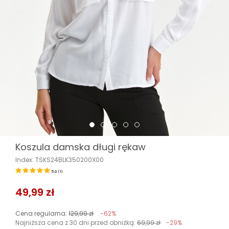
Koszula damska długi rękaw
Index: TSKS24BLK350200X00
5.0
(
1
)
49,99 zł
Cena regularna:
129,99 zł
-62%
Najniższa cena z 30 dni przed obniżką:
69,99 zł
-29%