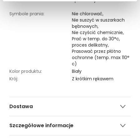
Modelka ma 176 cm wzrostu i prezentuje rozmiar 34.
Symbole prania:
Nie chlorować,
Nie suszyć w suszarkach
bębnowych,
Nie czyścić chemicznie,
Prać w temp. do 30°c,
proces delikatny,
Prasować przez płótno
ochronne (temp. max 110°
c)
Kolor produktu:
Biały
Krój:
Z krótkim rękawem
Dostawa
Darmowa dostawa od 149zł dla wybranych metod
Szczegółowe informacje
dostawy.
GWARANTOWANA WYSYŁKA w 48 godzin.
Nazwa produktu:
Bawełniana bluzka z