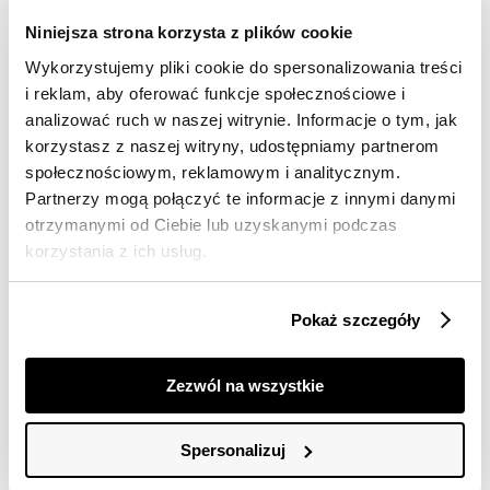
dostawy
Niniejsza strona korzysta z plików cookie
30 dni na zwrot
Wykorzystujemy pliki cookie do spersonalizowania treści
i reklam, aby oferować funkcje społecznościowe i
Opis produktu
analizować ruch w naszej witrynie. Informacje o tym, jak
korzystasz z naszej witryny, udostępniamy partnerom
Bluzka damska Top Secret z kołnierzykiem na
społecznościowym, reklamowym i analitycznym.
marszczonej stójce.
Partnerzy mogą połączyć te informacje z innymi danymi
otrzymanymi od Ciebie lub uzyskanymi podczas
Bluzka damska z krótkimi bufiastymi rękawami
zakończonymi gumką oraz efektownym kołnierzykiem
korzystania z ich usług.
na marszczonej stójce. Posiada ona dekolt w kształcie
litery V oraz zapięcie z przodu na guziki, będąc
wzbogaconą o marszczenia, ażurowe wstawki oraz
Pokaż szczegóły
niewielki haft na jej przodzie. Została ona wykonana z
przyjemnej w dotyku oraz dobrej jakościowo tkaniny
bawełnianej z dodatkiem metalizowanej nitki. Idealnie
Zezwól na wszystkie
wzbogaci ona zarówno letnią stylizację do pracy, jak i
również podczas wieczornej kolacji. Bluzka dostępna w
kolorze białym SKS1256BI.
Spersonalizuj