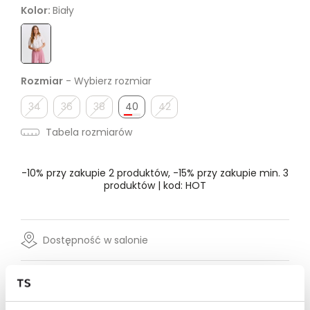
Kolor:
Biały
Rozmiar
- Wybierz rozmiar
34
36
38
40
42
Tabela rozmiarów
-10% przy zakupie 2 produktów, -15% przy zakupie min. 3
produktów | kod: HOT
Dostępność w salonie
Wysyłka w 24-72h
Darmowa dostawa od 149zł dla wybranych metod