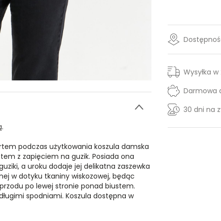
Dostępność
Wysyłka w
Darmowa d
30 dni na 
.
ortem podczas użytkowania koszula damska
em z zapięciem na guzik. Posiada ona
guziki, a uroku dodaje jej delikatna zaszewka
nej w dotyku tkaniny wiskozowej, będąc
rzodu po lewej stronie ponad biustem.
 długimi spodniami. Koszula dostępna w