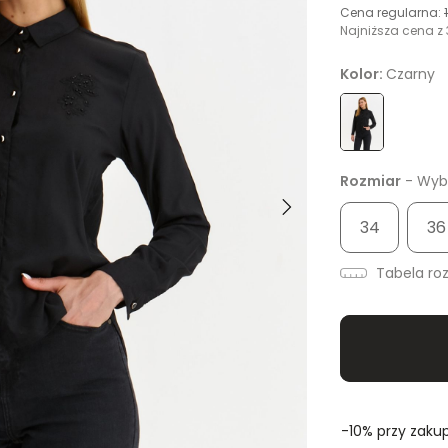
Cena regularna:
Najniższa cena z 
Kolor:
Czarny
Rozmiar
- Wybi
34
36
Tabela ro
-10% przy zakup