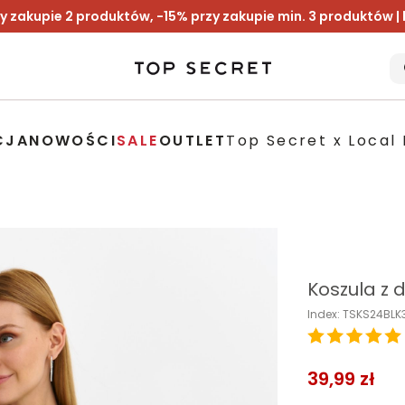
y zakupie 2 produktów, -15% przy zakupie min. 3 produktów |
CJA
NOWOŚCI
SALE
OUTLET
Top Secret x Local 
Koszula z 
Index: TSKS24BL
39,99 zł