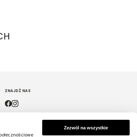
CH
ZNAJDŹ NAS
4.9
Zezwól na wszystkie
społecznościowe