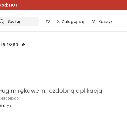
 kod: HOT
Zaloguj się
Koszyk
Szukaj
Heroes 🔥
długim rękawem i ozdobną aplikacją
K348699X00
5.0
(
1
)