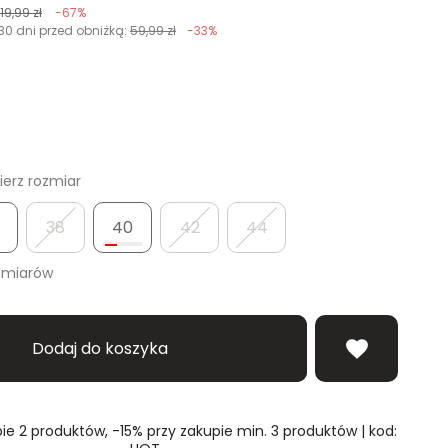
119,99 zł
-67%
30 dni przed obniżką:
59,99 zł
-33%
erz rozmiar
38
40
42
44
zmiarów
Dodaj do koszyka
ie 2 produktów, -15% przy zakupie min. 3 produktów | kod: