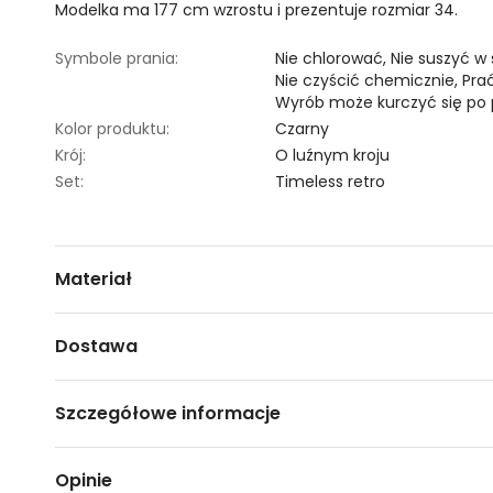
Modelka ma 177 cm wzrostu i prezentuje rozmiar 34.
Symbole prania:
Nie chlorować,
Nie suszyć w
Nie czyścić chemicznie,
Pra
Wyrób może kurczyć się po 
Kolor produktu:
Czarny
Krój:
O luźnym kroju
Set:
Timeless retro
Materiał
100% WISKOZA
Dostawa
Darmowa dostawa od 149zł dla wybranych metod dosta
Szczegółowe informacje
GWARANTOWANA WYSYŁKA w 48 godzin.
*95% zamówień realizujemy w 24 godziny.
Nazwa produktu:
Koszula z długim rękawem i 
Opinie
Kod produktu:
TSKS24BLK348699X00