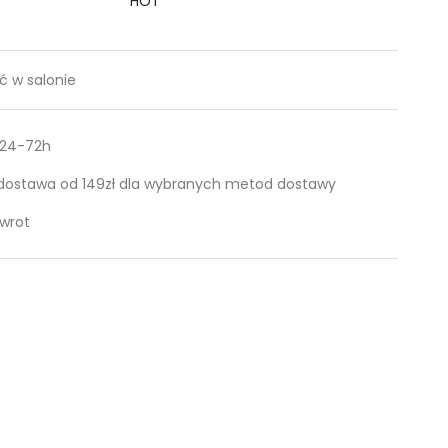
HOT
 w salonie
 24-72h
ostawa od 149zł dla wybranych metod dostawy
zwrot