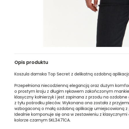
Opis produktu
Koszula damska Top Secret z delikatną ozdobną aplikacją
Przepełniona niecodzienną elegancją oraz dużym komf
o prostym kroju z długim rękawem zakończonym mankiet
klasyczny kołnierzyk i jest zapinana z przodu na ozdobne 
z tyłu pośrodku pleców. Wykonana ona została z przyjem
wzbogaconą o małą ozdobną aplikację umiejscowioną z p
Idealnie komponuje się ona w zestawieniu z klasycznymi
kolorze czarnym SKL3471CA.