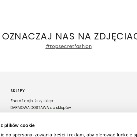
ły 3, 30-741 Kraków -
Kontakt
.in. Żabka, Dino, Kaufland, Lidl, Shell) -
e damskie
100%
 OZNACZAJ NAS NA ZDJĘCIA
0%
#topsecretfashion
0%
0%
0%
SKLEPY
Znajdź najbliższy sklep
DARMOWA DOSTAWA do sklepów
Franczyza Top Secret
Regulamin sprzedaży w salonach stacjonarnych
 z plików cookie
ntów
ie do spersonalizowania treści i reklam, aby oferować funkcje 