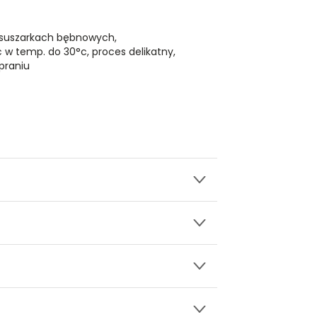
 suszarkach bębnowych,
ć w temp. do 30°c, proces delikatny,
praniu
wy.
ozdobną aplikacją