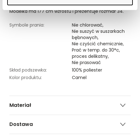
Modelka ma 177 cm wzrostu i prezentuje rozmiar 34.
Symbole prania:
Nie chlorować,
Nie suszyć w suszarkach
bębnowych,
Nie czyścić chemicznie,
Prać w temp. do 30°c,
proces delikatny,
Nie prasować
Skład podszewka:
100% poliester
Kolor produktu:
Camel
Materiał
100% POLIURETAN
Dostawa
Darmowa dostawa od 149zł dla wybranych metod