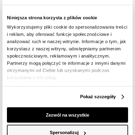
Darmowa dostawa od 149zł dla wybranych metod
dostawy
30 dni na zwrot
Niniejsza strona korzysta z plików cookie
Wykorzystujemy pliki cookie do spersonalizowania treści
i reklam, aby oferować funkcje społecznościowe i
Opis produktu
analizować ruch w naszej witrynie. Informacje o tym, jak
korzystasz z naszej witryny, udostępniamy partnerom
Kurtka damska Top Secret z efektownym dużym
kołnierzem.
społecznościowym, reklamowym i analitycznym.
Partnerzy mogą połączyć te informacje z innymi danymi
Ekstrawagancka krótka kurtka damska typu ramoneska
otrzymanymi od Ciebie lub uzyskanymi podczas
z efektownym dużym kołnierzem. Posiada ona proste
korzystania z ich usług.
długie rękawy wzbogacone u dołu zapięciem na suwak,
będąc wykonaną z przyjemnej w dotyku ekoskóry. Jest
ona zapinana z przodu na suwak oraz dodatkowo na
Pokaż szczegóły
zatrzaski, a u jej dołu po bokach umiejscowiono
efektowne zapięcia z klamrami. Doskonale wygląda
ona w przeróżnych stylizacjach casualowych, będąc
Zezwól na wszystkie
odpowiednim uzupełnieniem stroju zarówno z
klasycznymi długimi spodniami jeansowymi, jak i
również z ciekawą mini spódnicą. Kurtka damska
Spersonalizuj
dostępna w kolorze camel TSKW24KUR143413X00.