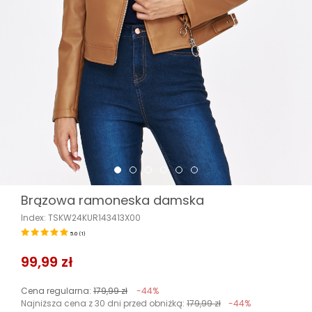
Brązowa ramoneska damska
Index: TSKW24KUR143413X00
5.0
(
1
)
99,99 zł
Cena regularna:
179,99 zł
-44%
Najniższa cena z 30 dni przed obniżką:
179,99 zł
-44%