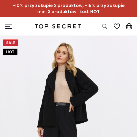
-10% przy zakupie 2 produktów, -15% przy zakupie
min. 3 produktów | kod: HOT
SALE
HOT