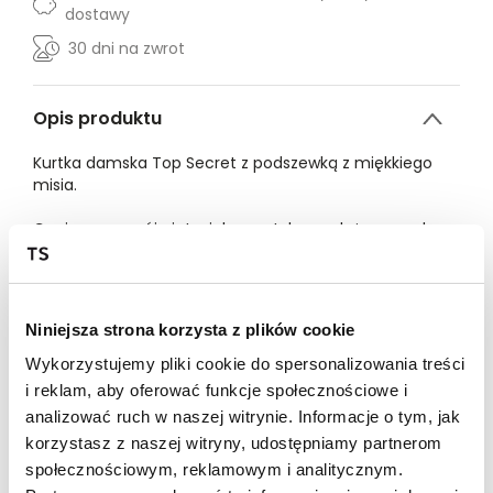
dostawy
30 dni na zwrot
Opis produktu
Kurtka damska Top Secret z podszewką z miękkiego
misia.
Ceniona za swój nietuzinkowy styl oraz dużą wygodę
podczas użytkowania kurtka damska o prostym luźnym
kroju typu teddy z ciepłą podszewką z miękkiego misia.
Posiada ona proste długie rękawy oraz kieszenie po
bokach i jest zapinana z przodu na chowane napy, a
Niniejsza strona korzysta z plików cookie
uroku dodaje jej efektowny kołnierz z szerokimi klapami.
Wykonana ona została z przyjemnej w dotyku oraz
Wykorzystujemy pliki cookie do spersonalizowania treści
ciepłej dzianiny, sprawdzając się zarówno jako element
i reklam, aby oferować funkcje społecznościowe i
stylizacji do pracy, jak i również podczas
analizować ruch w naszej witrynie. Informacje o tym, jak
weekendowych wypraw w gronie przyjaciół. Kurtka
korzystasz z naszej witryny, udostępniamy partnerom
damska dostępna w kolorze czarnym
społecznościowym, reklamowym i analitycznym.
TSKW24KUR144899X00.