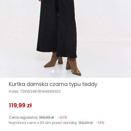
Kurtka damska czarna typu teddy
Index: TSKW24KUR144899X00
119,99 zł
Cena regularna:
199,99 zł
-40%
Najniższa cena z 30 dni przed obniżką:
139,99 zł
-14%