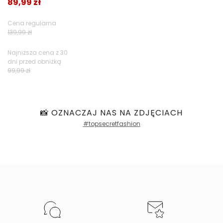
89,99 zł
Cena regularna
139,99 zł
Najniższa cena z 30
dni przed obniżką
99,99 zł
📸 OZNACZAJ NAS NA ZDJĘCIACH
#topsecretfashion