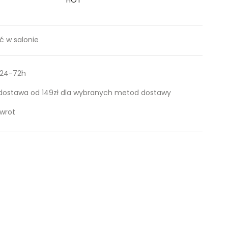
 w salonie
 24-72h
ostawa od 149zł dla wybranych metod dostawy
zwrot