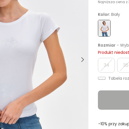
Najniższa cena z 
Kolor:
Biały
Rozmiar
- Wybi
Produkt niedos
34
36
Tabela ro
-10% przy zakup