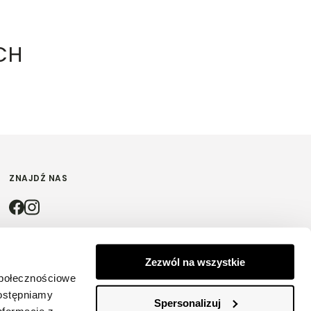
CH
ZNAJDŹ NAS
4.9
Zezwól na wszystkie
społecznościowe
Na podstawie
4200
opinii
z całego okresu
dostępniamy
Spersonalizuj