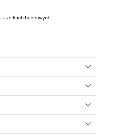
 suszarkach bębnowych,
wy.
ękaw