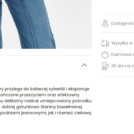
Dostępność
Wysyłka w
Darmowa d
30 dni na 
y przylega do kobiecej sylwetki i eksponuje
zakończone przeszyciem oraz efektowny
mu delikatny nadruk umiejscowiony pośrodku
z dobrej gatunkowo tkaniny bawełnianej.
i spodniami jeansowymi, jak i również ciekawą