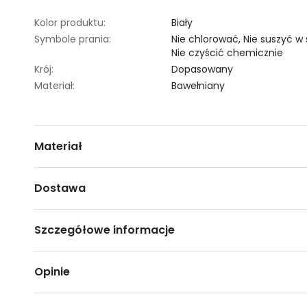
Kolor produktu:
Biały
Symbole prania:
Nie chlorować,
Nie suszyć w
Nie czyścić chemicznie
Krój:
Dopasowany
Materiał:
Bawełniany
Materiał
95% BAWEŁNA,5% ELASTAN
Dostawa
Darmowa dostawa od 149zł dla wybranych metod dosta
Szczegółowe informacje
GWARANTOWANA WYSYŁKA w 48 godzin.
*95% zamówień realizujemy w 24 godziny.
Nazwa produktu:
Podkoszulek damski krótki r
Opinie
Kod produktu:
TSKS24TOP611500X00
Metody dostawy:
Marka:
Top Secret
Sklep stacjonarny -
Bezpłatnie!
(1-3 dni roboczych)