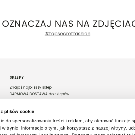
ły 3, 30-741 Kraków -
Kontakt
.in. Żabka, Dino, Kaufland, Lidl, Shell) -
ty damskie
a recenzji
 OZNACZAJ NAS NA ZDJĘCIA
#topsecretfashion
SKLEPY
Znajdź najbliższy sklep
DARMOWA DOSTAWA do sklepów
Franczyza Top Secret
Regulamin sprzedaży w salonach stacjonarnych
 z plików cookie
ie do spersonalizowania treści i reklam, aby oferować funkcje 
 witrynie. Informacje o tym, jak korzystasz z naszej witryny, u