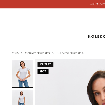
-10% prz
KOLEK
ONA
Odzież damska
T-shirty damskie
OUTLET
HOT