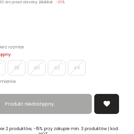
30 dni przed obniżką:
29,99 zł
-33%
erz rozmiar
tępny.
38
40
42
44
zmiarów
Produkt niedostępny.
ie 2 produktów, -15% przy zakupie min. 3 produktów | kod:
HOT