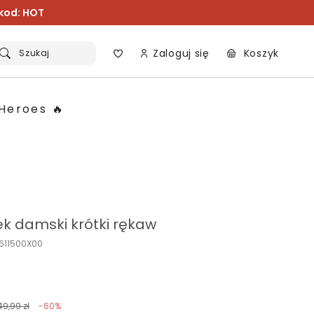
 kod: HOT
Zaloguj się
Koszyk
Szukaj
Heroes 🔥
k damski krótki rękaw
P611500X00
49,99 zł
-60%