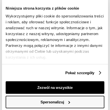
Darmowa dostawa od 149zł dla wybranych metod
Niniejsza strona korzysta z plików cookie
dostawy
Wykorzystujemy pliki cookie do spersonalizowania treści
30 dni na zwrot
i reklam, aby oferować funkcje społecznościowe i
analizować ruch w naszej witrynie. Informacje o tym, jak
Opis produktu
korzystasz z naszej witryny, udostępniamy partnerom
społecznościowym, reklamowym i analitycznym.
T-shirt damski Top Secret z efektownym wiązaniem.
Partnerzy mogą połączyć te informacje z innymi danymi
otrzymanymi od Ciebie lub uzyskanymi podczas
Ceniony za komfort podczas użytkowania oraz pełen
luzu krój T-shirt damski z krótkim rękawem w formie
korzystania z ich usług.
kimono zakończonym efektownym podwinięciem.
Posiada on ciekawy nadruk umiejscowiony z przodu z
wizerunkiem liści oraz okrągły dekolt z ozdobną
Pokaż szczegóły
lamówką wokół, a uroku dodaje mu wiązanie u dołu
pośrodku z wykorzystaniem dłuższych części materiału
oraz wykonanie z miłej w dotyku oraz dobrej jakościowo
Zezwól na wszystkie
tkaniny bawełnianej. Sprawdzi się on doskonale w
przeróżnych kobiecych pomysłach stylizacyjnych na
okres lata oraz wakacji. T-shirt dostępny w kolorze
Spersonalizuj
białym SPO6228BI.