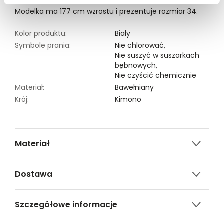
Modelka ma 177 cm wzrostu i prezentuje rozmiar 34.
Kolor produktu:
Biały
Symbole prania:
Nie chlorować,
Nie suszyć w suszarkach
bębnowych,
Nie czyścić chemicznie
Materiał:
Bawełniany
Krój:
Kimono
Materiał
100% BAWEŁNA
Dostawa
Darmowa dostawa od 149zł dla wybranych metod
Szczegółowe informacje
dostawy.