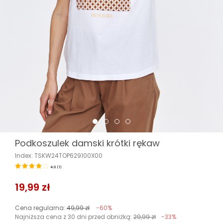
Podkoszulek damski krótki rękaw
Index: TSKW24TOP629100X00
4.0
(
1
)
19,99 zł
Cena regularna:
49,99 zł
-60%
Najniższa cena z 30 dni przed obniżką:
29,99 zł
-33%