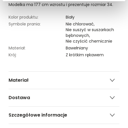
Modelka ma 177 cm wzrostu i prezentuje rozmiar 34.
Kolor produktu:
Biały
Symbole prania:
Nie chlorować,
Nie suszyć w suszarkach
bębnowych,
Nie czyścić chemicznie
Materiał:
Bawełniany
Krój:
Z krótkim rękawem
Materiał
100% BAWEŁNA
Dostawa
Darmowa dostawa od 149zł dla wybranych metod
Szczegółowe informacje
dostawy.
GWARANTOWANA WYSYŁKA w 48 godzin.
Nazwa produktu:
Podkoszulek damski krótki