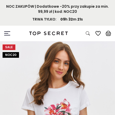
NOC ZAKUPÓW | Dodatkowe -20% przy zakupie za min.
99,99 zł | kod: NOC20
TRWA TYLKO:
09
h
32
m
21
s
SALE
NOC20