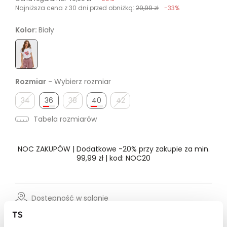
Najniższa cena z 30 dni przed obniżką:
29,99 zł
-33%
Kolor:
Biały
Rozmiar
- Wybierz rozmiar
34
36
38
40
42
Tabela rozmiarów
NOC ZAKUPÓW | Dodatkowe -20% przy zakupie za min.
99,99 zł | kod: NOC20
Dostępność w salonie