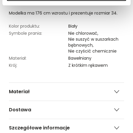
dostępny w kolorze białym SPO6145BI.
Modelka ma 176 cm wzrostu i prezentuje rozmiar 34.
Kolor produktu:
Biały
Symbole prania:
Nie chlorować,
Nie suszyć w suszarkach
bębnowych,
Nie czyścić chemicznie
Materiał:
Bawełniany
Krój:
Z krótkim rękawem
Materiał
100% BAWEŁNA
Dostawa
Darmowa dostawa od 149zł dla wybranych metod
Szczegółowe informacje
dostawy.