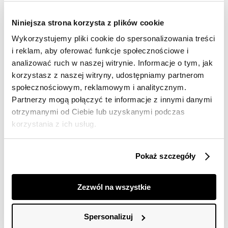
Wysyłka w 24-72h
Darmowa dostawa od 149zł dla wybranych metod
Niniejsza strona korzysta z plików cookie
dostawy
Wykorzystujemy pliki cookie do spersonalizowania treści
30 dni na zwrot
i reklam, aby oferować funkcje społecznościowe i
analizować ruch w naszej witrynie. Informacje o tym, jak
korzystasz z naszej witryny, udostępniamy partnerom
Opis produktu
społecznościowym, reklamowym i analitycznym.
T-shirt damski Top Secret z barwnym motywem
Partnerzy mogą połączyć te informacje z innymi danymi
kwiatowym.
otrzymanymi od Ciebie lub uzyskanymi podczas
korzystania z ich usług.
T-shirt damski o luźnym kroju z krótkim rękawem
zakończonym efektownym podwinięciem. Posiada on
okrągły dekolt z ozdobną lamówką wokół, a uroku
Pokaż szczegóły
dodaje mu nadruk umiejscowiony z przodu na
wysokości biustu w postaci wizerunku ręcznie
malowanych barwnych kwiatów. Wykonany on został z
Zezwól na wszystkie
przyjemnej w dotyku oraz trwałej tkaniny bawełnianej,
będąc cenionym za swą gładkość oraz miękkość.
Ładnie wzbogaci on praktycznie każdą kobiecą
Spersonalizuj
stylizację w okresie letnim oraz wakacyjnym. T-shirt