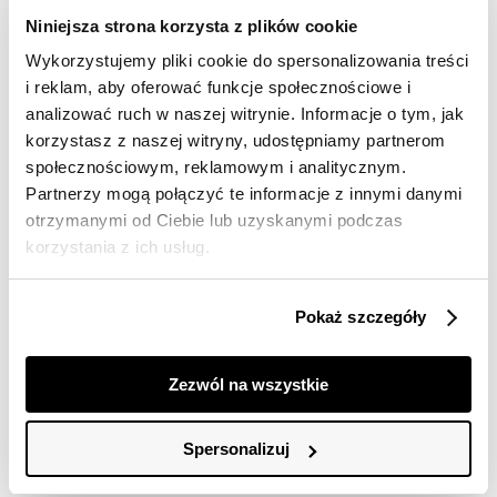
Darmowa dostawa od 149zł dla wybranych metod
Niniejsza strona korzysta z plików cookie
dostawy
Wykorzystujemy pliki cookie do spersonalizowania treści
30 dni na zwrot
i reklam, aby oferować funkcje społecznościowe i
analizować ruch w naszej witrynie. Informacje o tym, jak
korzystasz z naszej witryny, udostępniamy partnerom
Opis produktu
społecznościowym, reklamowym i analitycznym.
T-shirt damski Top Secret z dekoltem w serek.
Partnerzy mogą połączyć te informacje z innymi danymi
otrzymanymi od Ciebie lub uzyskanymi podczas
Pełen uroku i niecodziennego wdzięku T-shirt damski o
korzystania z ich usług.
luźnym kroju z bardzo krótkim rękawem w formie
kimono i efektownym dekoltem w serek. Ujmuje on
swym pełnym swobody stylem, będąc doskonałym
Pokaż szczegóły
uzupełnieniem zarówno dla eleganckiej spódnicy, jak i
wyjściowych spodni. Wykonany on został z bardzo
dobrej gatunkowo i cenionej za swą miękkość dzianiny
Zezwól na wszystkie
z dodatkiem metalizowanej przędzy. T-shirt dostępny
w kolorze czarnym SPO5749CA.
Spersonalizuj
Modelka ma 176 cm wzrostu i prezentuje rozmiar 34.