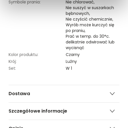
Symbole prania:
Nie chlorować,
Nie suszyć w suszarkach
bębnowych,
Nie czyścić chemicznie,
Wyrób może kurczyć się
po praniu,
Prać w temp. do 30°c.
delikatnie odwirować lub
wycisnąć
Kolor produktu:
Czarny
Krój:
Luźny
Set:
W 1
Dostawa
Darmowa dostawa od 149zł dla wybranych metod
Szczegółowe informacje
dostawy.
GWARANTOWANA WYSYŁKA w 48 godzin.
Nazwa produktu:
Podkoszulek damski krótki