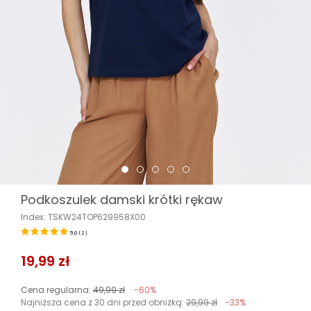
Podkoszulek damski krótki rękaw
Index: TSKW24TOP629958X00
5.0
(
2
)
19,99 zł
Cena regularna:
49,99 zł
-60%
Najniższa cena z 30 dni przed obniżką:
29,99 zł
-33%