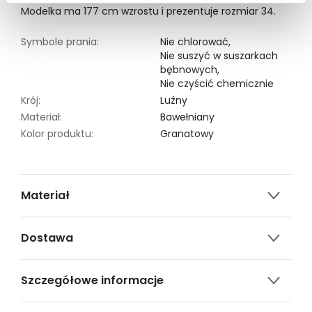
Modelka ma 177 cm wzrostu i prezentuje rozmiar 34.
Symbole prania:
Nie chlorować,
Nie suszyć w suszarkach
bębnowych,
Nie czyścić chemicznie
Krój:
Luźny
Materiał:
Bawełniany
Kolor produktu:
Granatowy
Materiał
100% BAWEŁNA
Dostawa
Darmowa dostawa od 149zł dla wybranych metod
Szczegółowe informacje
dostawy.
GWARANTOWANA WYSYŁKA w 48 godzin.
Nazwa produktu:
Podkoszulek damski krótki