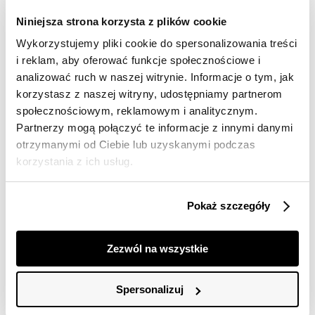
Darmowa dostawa od 149zł dla wybranych metod
dostawy
Niniejsza strona korzysta z plików cookie
30 dni na zwrot
Wykorzystujemy pliki cookie do spersonalizowania treści
i reklam, aby oferować funkcje społecznościowe i
analizować ruch w naszej witrynie. Informacje o tym, jak
Opis produktu
korzystasz z naszej witryny, udostępniamy partnerom
społecznościowym, reklamowym i analitycznym.
T-shirt damski Top Secret z delikatnymi kwiatkami.
Partnerzy mogą połączyć te informacje z innymi danymi
Wygodny podczas użytkowania T-shirt damski o
otrzymanymi od Ciebie lub uzyskanymi podczas
pełnym swobody kroju z krótkim rękawem
korzystania z ich usług.
wzbogaconym o ozdobne przeszycia, zarówno na
końcu jak i w połowie rękawów. Posiada on okrągły
dekolt z ozdobną lamówką wokół, będąc
Pokaż szczegóły
wzbogaconym o umiejscowiony z przodu na wysokości
biustu nadruk z wizerunkiem delikatnych, ręcznie
malowanych kwiatków. Został on uszyty z trwałej oraz
Zezwól na wszystkie
przyjemnej w dotyku tkaniny bawełnianej, sprawdzając
się doskonale zarówno w połączeniu z eleganckimi
długimi spodniami, jak i również krótkimi szortami. T-
Spersonalizuj
shirt dostępny w kolorze granatowym SPO6299GR.