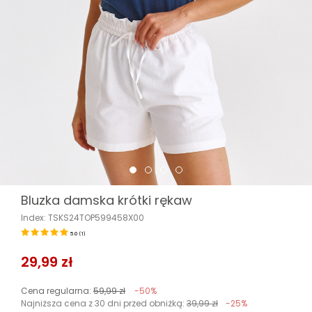
Bluzka damska krótki rękaw
Index: TSKS24TOP599458X00
5.0
(
1
)
29,99 zł
Cena regularna:
59,99 zł
-50%
Najniższa cena z 30 dni przed obniżką:
39,99 zł
-25%