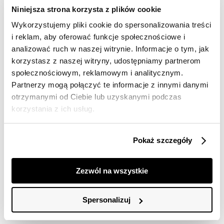
Darmowa dostawa od 149zł dla wybranych metod
Niniejsza strona korzysta z plików cookie
dostawy
Wykorzystujemy pliki cookie do spersonalizowania treści
30 dni na zwrot
i reklam, aby oferować funkcje społecznościowe i
analizować ruch w naszej witrynie. Informacje o tym, jak
Opis produktu
korzystasz z naszej witryny, udostępniamy partnerom
społecznościowym, reklamowym i analitycznym.
Bluzka damska Top Secret z ozdobnymi guzikami.
Partnerzy mogą połączyć te informacje z innymi danymi
otrzymanymi od Ciebie lub uzyskanymi podczas
Bluzka damska o kroju dopasowanym do kobiecej
korzystania z ich usług.
sylwetki i podkreślającym jej smukłość. Posiada ona
krótkie rękawy zakończone delikatnym przeszyciem
oraz dekolt w serek z ozdobną lamówką wokół, a uroku
Pokaż szczegóły
dodają jej trzy ozdobne guziki umiejscowione z przodu
pośrodku biustu oraz wykonanie z bardzo delikatnej
oraz przyjemnej w dotyku dzianiny. Sprawdzi się ona
Zezwól na wszystkie
świetnie w przeróżnych kobiecych pomysłach
stylizacyjnych na okres lata i wakacji, będąc
odpowiednim wyborem zarówno dla krótkich szortów,
Spersonalizuj
jak i również efektownej mini spódnicy. Bluzka dostępna
w kolorze granatowym SBK2970GR.