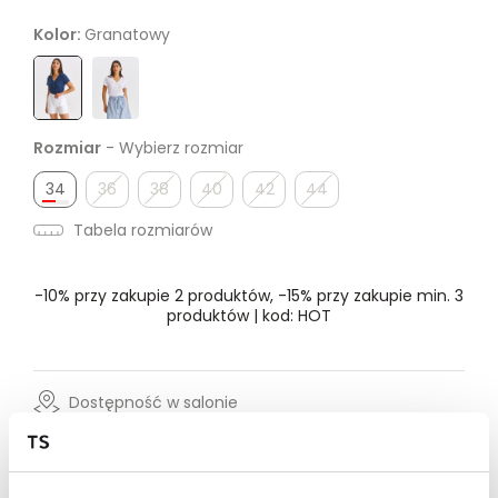
Kolor:
Granatowy
Rozmiar
- Wybierz rozmiar
34
36
38
40
42
44
Tabela rozmiarów
-10% przy zakupie 2 produktów, -15% przy zakupie min. 3
produktów | kod: HOT
Dostępność w salonie
Wysyłka w 24-72h