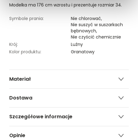
Modelka ma 176 cm wzrostu i prezentuje rozmiar 34.
Symbole prania:
Nie chlorować,
Nie suszyć w suszarkach
bębnowych,
Nie czyścić chemicznie
Krój:
Luźny
Kolor produktu:
Granatowy
Materiał
100% POLIESTER
Dostawa
Darmowa dostawa od 149zł dla wybranych metod
Szczegółowe informacje
dostawy.
GWARANTOWANA WYSYŁKA w 48 godzin.
Nazwa produktu:
Bluzka damska krótki
*95% zamówień realizujemy w 24 godziny.
Opinie
rękaw