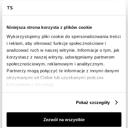
Darmowa dostawa od 149zł dla wybranych metod
dostawy
30 dni na zwrot
Niniejsza strona korzysta z plików cookie
Wykorzystujemy pliki cookie do spersonalizowania treści
Opis produktu
i reklam, aby oferować funkcje społecznościowe i
Spódnica damska Top Secret rozszerzana długa.
analizować ruch w naszej witrynie. Informacje o tym, jak
korzystasz z naszej witryny, udostępniamy partnerom
Elegancka długa spódnica damska z bardzo szeroką
społecznościowym, reklamowym i analitycznym.
oraz praktyczną gumką w talii. Jest ona rozszerzana i
Partnerzy mogą połączyć te informacje z innymi danymi
plisowana na całości, a uroku dodają jej delikatne
tiulowe wstawki na wierzchu. Została ona wykonana z
otrzymanymi od Ciebie lub uzyskanymi podczas
przyjemnej w dotyku oraz dobrej jakościowo dzianiny,
korzystania z ich usług.
będąc odpowiednim wyborem zarówno dla stylizacji do
pracy, jak i również na imprezę. Idealnie komponuje się
ona z elegancką damską bluzeczką, dodając kobiecie
Pokaż szczegóły
niepowtarzalnego uroku oraz ponadczasowej elegancji.
Spódnica dostępna w kolorze czarnym SSD1903CA.
Zezwól na wszystkie
Modelka ma 176 cm wzrostu i prezentuje rozmiar 34.