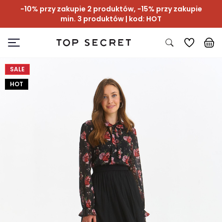
-10% przy zakupie 2 produktów, -15% przy zakupie
min. 3 produktów | kod: HOT
SALE
HOT