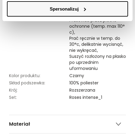
Symbole prania:
Nie chlorować,
Spersonalizuj
Nie czyścić chemicznie,
Prasować przez płótno
ochronne (temp. max 110°
c),
Prać ręcznie w temp. do
30°c, delikatnie wycisnąć,
nie wykręcać,
Suszyć rozłożony na płasko
po uprzednim
uformowaniu
Kolor produktu:
Czarny
Skład podszewka:
100% poliester
Krój:
Rozszerzana
Set:
Roses intense_1
Materiał