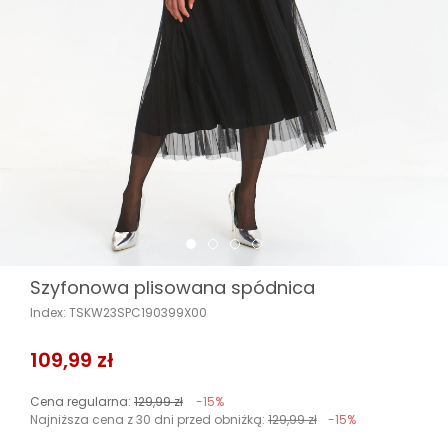
Szyfonowa plisowana spódnica
Index: TSKW23SPC190399X00
109,99 zł
Cena regularna:
129,99 zł
-15%
Najniższa cena z 30 dni przed obniżką:
129,99 zł
-15%