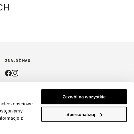
CH
ZNAJDŹ NAS
4.9
Zezwól na wszystkie
społecznościowe
Na podstawie
4174
opinii
z całego okresu
dostępniamy
Spersonalizuj
nformacje z