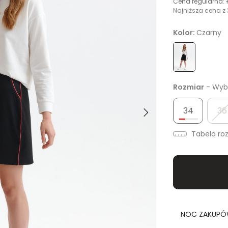
Cena regularna:
Najniższa cena z 
Kolor:
Czarny
Rozmiar
- Wybi
34
36
Tabela ro
NOC ZAKUPÓW 