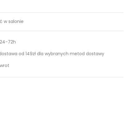
 w salonie
 24-72h
ostawa od 149zł dla wybranych metod dostawy
zwrot