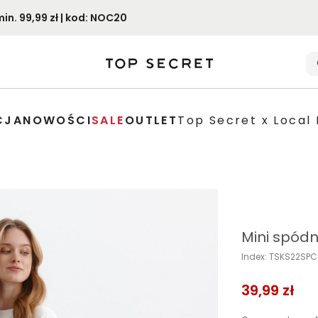
. 99,99 zł | kod: NOC20
CJA
NOWOŚCI
SALE
OUTLET
Top Secret x Local 
Mini spódn
Index: TSKS22SP
39,99 zł