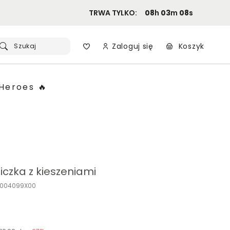
TRWA TYLKO:
08
h
03
m
07
s
Zaloguj się
Koszyk
Szukaj
Heroes 🔥
iczka z kieszeniami
C004099X00