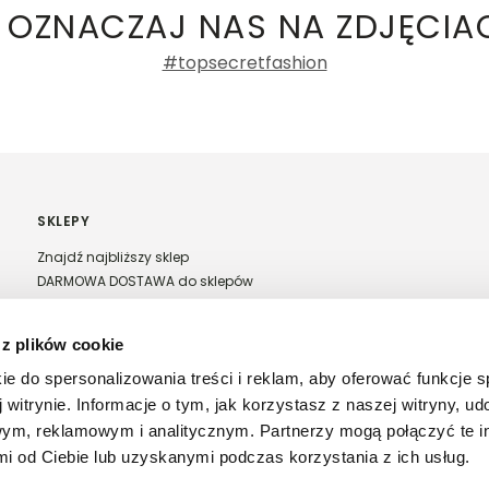
 OZNACZAJ NAS NA ZDJĘCIA
% POLIESTER
#topsecretfashion
SKLEPY
Znajdź najbliższy sklep
DARMOWA DOSTAWA do sklepów
Franczyza Top Secret
Regulamin sprzedaży w salonach stacjonarnych
 z plików cookie
ie do spersonalizowania treści i reklam, aby oferować funkcje 
 witrynie. Informacje o tym, jak korzystasz z naszej witryny, u
ym, reklamowym i analitycznym. Partnerzy mogą połączyć te i
 od Ciebie lub uzyskanymi podczas korzystania z ich usług.