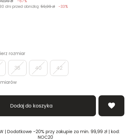
119,99 zł
-67%
30 dni przed obniżką:
59,99 zł
-33%
erz rozmiar
38
40
42
zmiarów
Dodaj do koszyka
| Dodatkowe -20% przy zakupie za min. 99,99 zł | kod:
NOC20