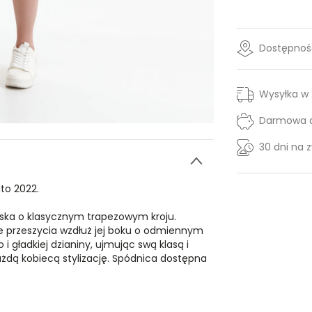
Dostępność
Wysyłka w
Darmowa d
30 dni na 
to 2022.
mska o klasycznym trapezowym kroju.
ne przeszycia wzdłuż jej boku o odmiennym
i gładkiej dzianiny, ujmując swą klasą i
ażdą kobiecą stylizację. Spódnica dostępna