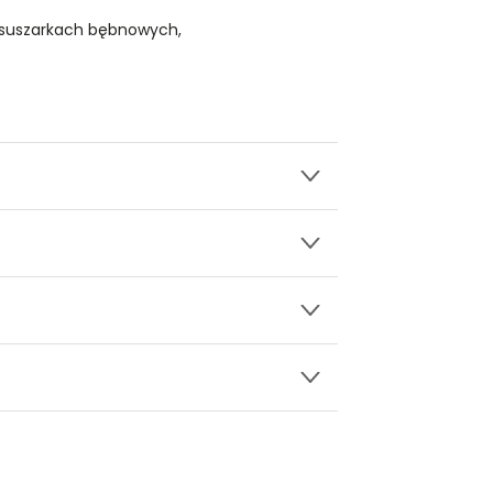
 suszarkach bębnowych,
wy.
i
ły 3, 30-741 Kraków -
Kontakt
.in. Żabka, Dino, Kaufland, Lidl, Shell) -
ice damskie
a recenzji