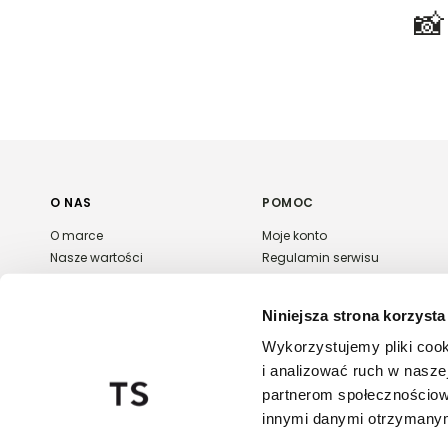
Paczkomaty InPost -
15,90 zł
(1 dzień roboczych)

Rozmiar:
34
,
36
,
38
,
40
,
42
Skład:
35% WISKOZA,3% ELASTAN,62
Więcej informacji o dostawie
tutaj.
O NAS
POMOC
O marce
Moje konto
Nasze wartości
Regulamin serwisu
Polityka prywatności
Płatność i dostawa
Kontakt
Zwroty i reklamacje
Niniejsza strona korzysta
Karta podarunkowa
FAQ
Wykorzystujemy pliki cook
Export & wholesale
i analizować ruch w naszej
Regulaminy promocji
partnerom społecznościow
innymi danymi otrzymanymi