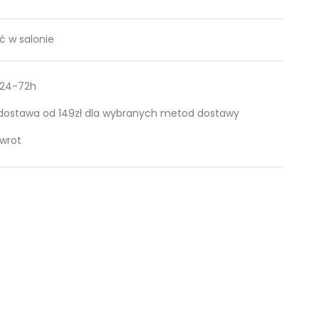
 w salonie
 24-72h
ostawa od 149zł dla wybranych metod dostawy
zwrot