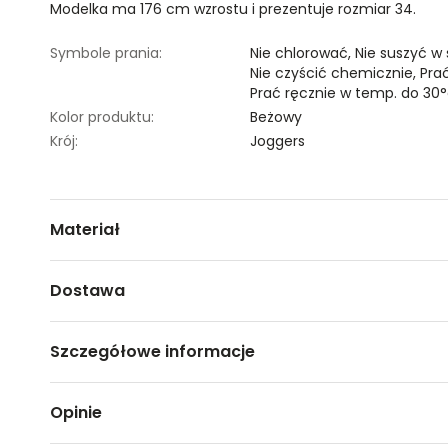
Modelka ma 176 cm wzrostu i prezentuje rozmiar 34.
Symbole prania:
Nie chlorować,
Nie suszyć w
Nie czyścić chemicznie,
Prać
Prać ręcznie w temp. do 30°
Kolor produktu:
Beżowy
Krój:
Joggers
Materiał
5% ELASTAN,45% BAWEŁNA,50% POLIESTER
Dostawa
Darmowa dostawa od 149zł dla wybranych metod dosta
Szczegółowe informacje
GWARANTOWANA WYSYŁKA w 48 godzin.
*95% zamówień realizujemy w 24 godziny.
Nazwa produktu:
Spodnie damskie
Opinie
Kod produktu:
TSKS24SPO439680X00
Metody dostawy:
Marka:
Top Secret
Sklep stacjonarny -
Bezpłatnie!
(1-3 dni roboczych)