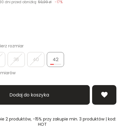
30 dni przed obniżką:
59,99 zł
-17%
erz rozmiar
38
40
42
zmiarów
Dodaj do koszyka
ie 2 produktów, -15% przy zakupie min. 3 produktów | kod:
HOT