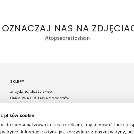
ły 3, 30-741 Kraków -
Kontakt
.in. Żabka, Dino, Kaufland, Lidl, Shell) -
ie damskie
a recenzji
 OZNACZAJ NAS NA ZDJĘCIA
% POLIESTER
#topsecretfashion
SKLEPY
Znajdź najbliższy sklep
DARMOWA DOSTAWA do sklepów
Franczyza Top Secret
Regulamin sprzedaży w salonach stacjonarnych
 z plików cookie
ie do spersonalizowania treści i reklam, aby oferować funkcje 
 witrynie. Informacje o tym, jak korzystasz z naszej witryny, u