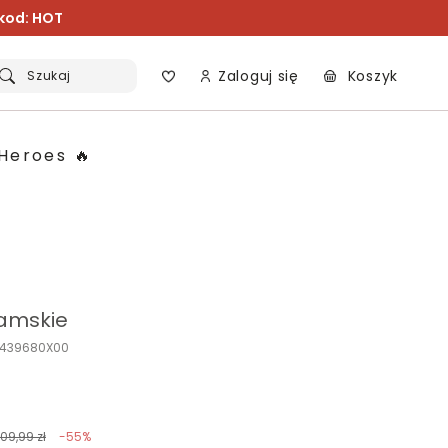
 kod: HOT
Zaloguj się
Koszyk
Szukaj
Heroes 🔥
amskie
O439680X00
109,99 zł
-55%