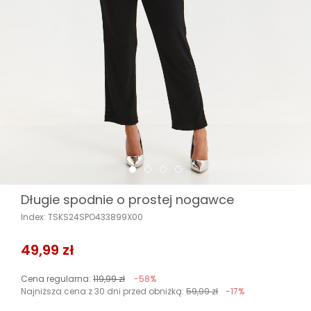
Długie spodnie o prostej nogawce
Index: TSKS24SPO433899X00
49,99 zł
Cena regularna:
119,99 zł
-58%
Najniższa cena z 30 dni przed obniżką:
59,99 zł
-17%