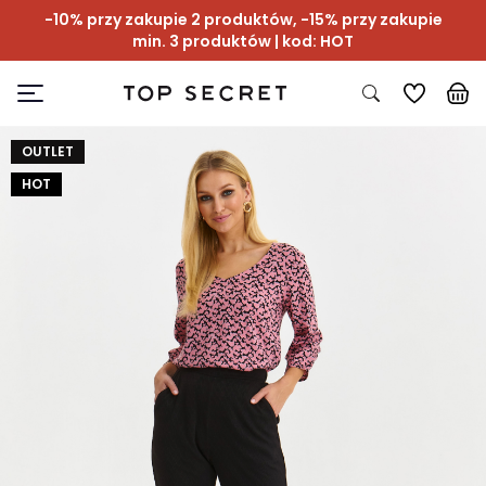
-10% przy zakupie 2 produktów, -15% przy zakupie
min. 3 produktów | kod: HOT
OUTLET
HOT