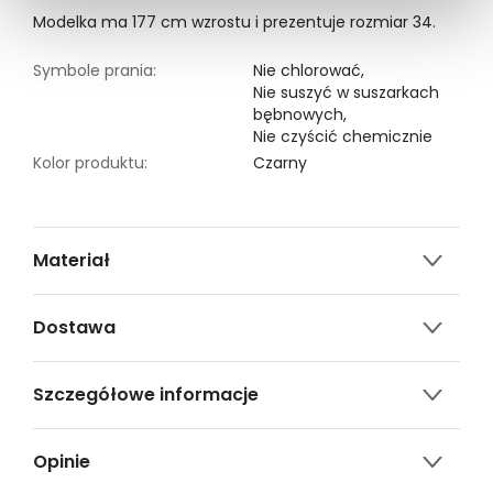
Modelka ma 177 cm wzrostu i prezentuje rozmiar 34.
Symbole prania:
Nie chlorować,
Nie suszyć w suszarkach
bębnowych,
Nie czyścić chemicznie
Kolor produktu:
Czarny
Materiał
2% ELASTAN,98% POLIESTER
Dostawa
Darmowa dostawa od 149zł dla wybranych metod
Szczegółowe informacje
dostawy.
GWARANTOWANA WYSYŁKA w 48 godzin.
Nazwa produktu:
Długie spodnie o prostej
*95% zamówień realizujemy w 24 godziny.
Opinie
nogawce
Kod produktu:
TSKS24SPO433899X00