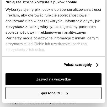
Niniejsza strona korzysta z plików cookie
dostawy
Wykorzystujemy pliki cookie do spersonalizowania treści
30 dni na zwrot
i reklam, aby oferować funkcje społecznościowe i
analizować ruch w naszej witrynie. Informacje o tym, jak
Opis produktu
korzystasz z naszej witryny, udostępniamy partnerom
społecznościowym, reklamowym i analitycznym.
Spodnie damskie Top Secret eleganckie z prostymi
Partnerzy mogą połączyć te informacje z innymi danymi
nogawkami.
otrzymanymi od Ciebie lub uzyskanymi podczas
Cenione komfort podczas użytkowania oraz
korzystania z ich usług.
uniwersalny styl, sprawdzający się w różnych
stylizacjach, spodnie damskie z prostymi nogawkami o
długości przed kostkę. Posiadają one szeroką i
Pokaż szczegóły
praktyczną gumkę w talii, która podkreśla smukłość
kobiecej sylwetki oraz efektowne kieszenie po bokach.
Wykonane one zostały z delikatnej oraz przyjemnej w
Zezwól na wszystkie
dotyku dzianiny drapowanej na całości. Z powodzeniem
można je wykorzystywać zarówno jako element
stylizacji do pracy, jak i również podczas
Spersonalizuj
weekendowych wypraw z przyjaciółmi. Spodnie
dostępne w kolorze czarnym SSP4338BO.