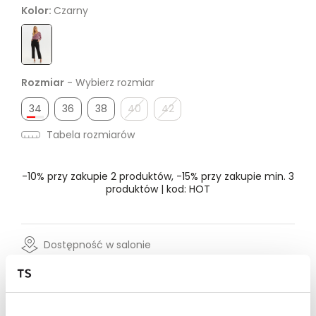
Kolor:
Czarny
Rozmiar
- Wybierz rozmiar
34
36
38
40
42
Tabela rozmiarów
-10% przy zakupie 2 produktów, -15% przy zakupie min. 3
produktów | kod: HOT
Dostępność w salonie
Wysyłka w 24-72h
Darmowa dostawa od 149zł dla wybranych metod