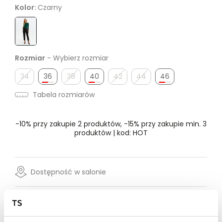
Kolor:
Czarny
Rozmiar
- Wybierz rozmiar
34
36
38
40
42
44
46
Tabela rozmiarów
-10% przy zakupie 2 produktów, -15% przy zakupie min. 3
produktów | kod: HOT
Dostępność w salonie
Wysyłka w 24-72h
Darmowa dostawa od 149zł dla wybranych metod