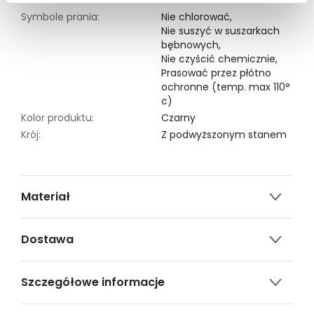
Symbole prania:
Nie chlorować,
Nie suszyć w suszarkach
bębnowych,
Nie czyścić chemicznie,
Prasować przez płótno
ochronne (temp. max 110°
c)
Kolor produktu:
Czarny
Krój:
Z podwyższonym stanem
Materiał
97% POLIESTER,3% ELASTAN
Dostawa
Darmowa dostawa od 149zł dla wybranych metod
Szczegółowe informacje
dostawy.
GWARANTOWANA WYSYŁKA w 48 godzin.
Nazwa produktu:
Spodnie damskie