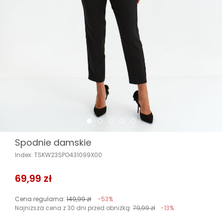
Spodnie damskie
Index: TSKW23SPO431099X00
69,99 zł
Cena regularna:
149,99 zł
-53%
Najniższa cena z 30 dni przed obniżką:
79,99 zł
-13%