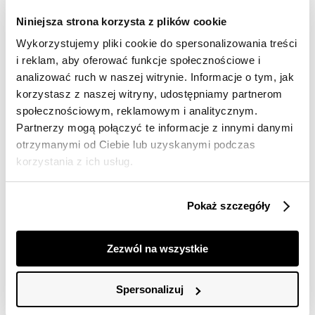
dostawy
Niniejsza strona korzysta z plików cookie
30 dni na zwrot
Wykorzystujemy pliki cookie do spersonalizowania treści
i reklam, aby oferować funkcje społecznościowe i
Opis produktu
analizować ruch w naszej witrynie. Informacje o tym, jak
korzystasz z naszej witryny, udostępniamy partnerom
Spodnie damskie Top Secret o długości 7/8.
społecznościowym, reklamowym i analitycznym.
Partnerzy mogą połączyć te informacje z innymi danymi
Praktyczne oraz pełne swobody podczas użytkowania
otrzymanymi od Ciebie lub uzyskanymi podczas
spodnie damskie o długości 7/8 w wersji dopasowanej,
które eksponują smukłość kobiecej sylwetki. Są one
korzystania z ich usług.
zapinane z przodu na guzik i suwak, a uroku dodaje im
pasek z tego samego materiału do zapięcia w talii z
prostokątną klamrą oraz praktyczne kieszenie po
Pokaż szczegóły
bokach. Zostały one wykonane z przyjemnej w dotyku i
dobrej jakościowo dzianiny, będąc odpowiednim
wyborem zarówno dla stylizacji do pracy, jak i również
Zezwól na wszystkie
na co dzień. Spodnie dostępne w kolorze czarnym
SSP4310CA.
Spersonalizuj
Modelka ma 176 cm wzrostu i prezentuje rozmiar 34.