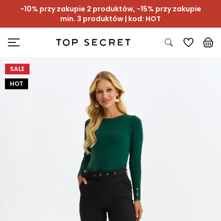
-10% przy zakupie 2 produktów, -15% przy zakupie
min. 3 produktów | kod: HOT
SALE
HOT